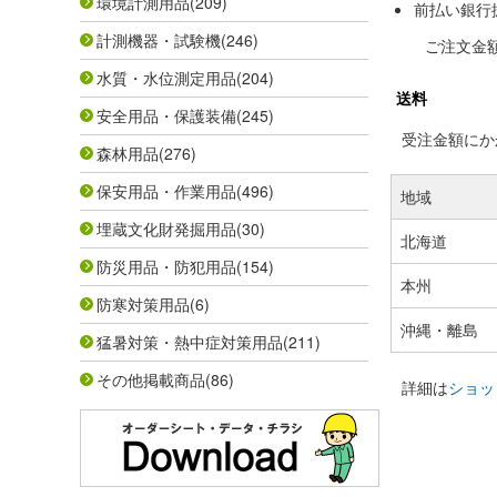
環境計測用品
(209)
前払い銀行
計測機器・試験機
(246)
ご注文金
水質・水位測定用品
(204)
送料
安全用品・保護装備
(245)
受注金額にかか
森林用品
(276)
保安用品・作業用品
(496)
地域
埋蔵文化財発掘用品
(30)
北海道
防災用品・防犯用品
(154)
本州
防寒対策用品
(6)
沖縄・離島
猛暑対策・熱中症対策用品
(211)
その他掲載商品
(86)
詳細は
ショッ