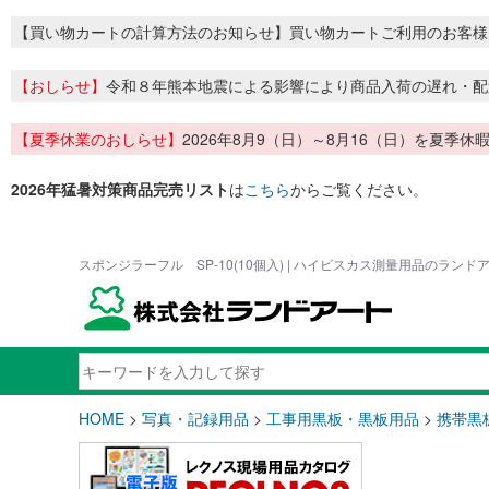
【買い物カートの計算方法のお知らせ】買い物カートご利用のお客様
【おしらせ】
令和８年熊本地震による影響により商品入荷の遅れ・配
【夏季休業のおしらせ】
2026年8月9（日）～8月16（日）を夏
2026年猛暑対策商品完売リスト
は
こちら
からご覧ください。
スポンジラーフル SP-10(10個入) | ハイビスカス測量用品のランド
HOME
>
写真・記録用品
>
工事用黒板・黒板用品
>
携帯黒