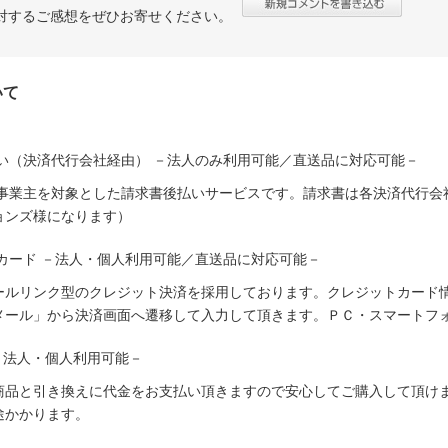
対するご感想をぜひお寄せください。
いて
い（決済代行会社経由） －法人のみ利用可能／直送品に対応可能－
人事業主を対象とした請求書後払いサービスです。請求書は各決済代行会
ョンズ様になります）
カード －法人・個人利用可能／直送品に対応可能－
ールリンク型のクレジット決済を採用しております。クレジットカード
メール」から決済画面へ遷移して入力して頂きます。ＰＣ・スマートフ
－法人・個人利用可能－
商品と引き換えに代金をお支払い頂きますので安心してご購入して頂けま
途かかります。