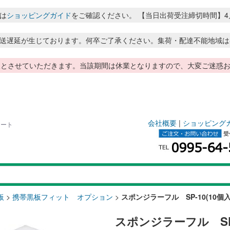
は
ショッピングガイド
をご確認ください。 【当日出荷受注締切時間】4月～8月
送遅延が生じております。何卒ご了承ください。集荷・配達不能地域は
季休暇とさせていただきます。当該期間は休業となりますので、大変ご迷
会社概要
|
ショッピング
アート
板
>
携帯黒板フィット オプション
>
スポンジラーフル SP-10(10個入
スポンジラーフル SP-