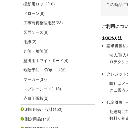
撮影用ロッド
(10)
この商品に
ドローン
(9)
工事写真整理用品
(23)
ご利用につ
図面ケース
(6)
お支払方法
用紙
(2)
請求書後払
丸筒・角筒
(8)
法人/個
壁掛用ホワイトボード
(4)
ロテクシ
危険予知・KYボード
(3)
クレジット
マーカー
(37)
弊社はメ
スプレーシート
(113)
きご案内
赤白丁張板
(2)
代金引換 
測量用品・設計
(452)
配達時に
数料が別
測定用品
(149)