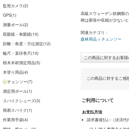
監視カメラ
(2)
高級スウェーデン鉄鋼製の
GPS
(1)
柄は膨張や収縮が少ないヒ
測量ポール
(2)
関連カテゴリ：
双眼鏡・単眼鏡
(10)
森林用品
>
チェンソー
距離・角度・方位測定
(12)
輪尺・直径巻尺
(10)
この商品に対するお客様
樹木木材測定用品
(5)
木登り用品
(4)
この商品に対するご感
チェンソー
(7)
測定用ポール
(1)
ご利用について
スパイクシューズ
(3)
簡易スパイク
(1)
お支払方法
作業用手袋
(4)
請求書後払い（決済代