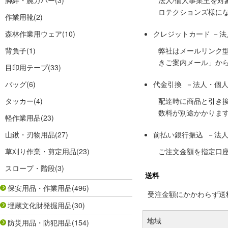
脚絆・腕カバー
(3)
法人/個人事業主を
ロテクションズ様に
作業用靴
(2)
森林作業用ウェア
(10)
クレジットカード －
背負子
(1)
弊社はメールリンク
きご案内メール」か
目印用テープ
(33)
バッグ
(6)
代金引換 －法人・個
タッカー
(4)
配達時に商品と引き
数料が別途かかりま
軽作業用品
(23)
山鍬・刃物用品
(27)
前払い銀行振込 －法
草刈り作業・剪定用品
(23)
ご注文金額を指定口
スロープ・階段
(3)
送料
保安用品・作業用品
(496)
受注金額にかかわらず送料の
埋蔵文化財発掘用品
(30)
地域
防災用品・防犯用品
(154)