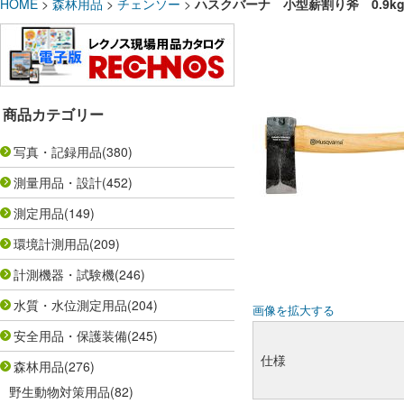
HOME
>
森林用品
>
チェンソー
>
ハスクバーナ 小型薪割り斧 0.9kg 5
商品カテゴリー
写真・記録用品
(380)
測量用品・設計
(452)
測定用品
(149)
環境計測用品
(209)
計測機器・試験機
(246)
水質・水位測定用品
(204)
画像を拡大する
安全用品・保護装備
(245)
仕様
森林用品
(276)
野生動物対策用品
(82)