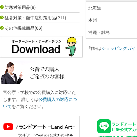
防寒対策用品
(6)
北海道
猛暑対策・熱中症対策用品
(211)
本州
その他掲載商品
(86)
沖縄・離島
詳細は
ショッピングガイ
官公庁・学校での公費購入に対応いた
します。 詳しくは
公費購入の対応につ
いて
をご覧ください。