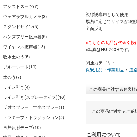
アシストスーツ
(7)
視線誘導用として使用
ウェアラブルカメラ
(3)
場所に応じてサイズが3種
スタンドサイン
(5)
全面反射
ハンズフリー拡声器
(5)
※こちらの商品は代金引換
ワイヤレス拡声器
(13)
※写真はHG-700Rです。
吸水土のう
(5)
関連カテゴリ：
ブルーシート
(10)
保安用品・作業用品
>
道
土のう
(7)
ライン引き
(4)
この商品に対するお客様
ライン引き(スプレータイプ)
(16)
反射スプレー・蛍光スプレー
(1)
この商品に対するご感
トラテープ・トラクッション
(5)
再帰反射テープ
(10)
ご利用について