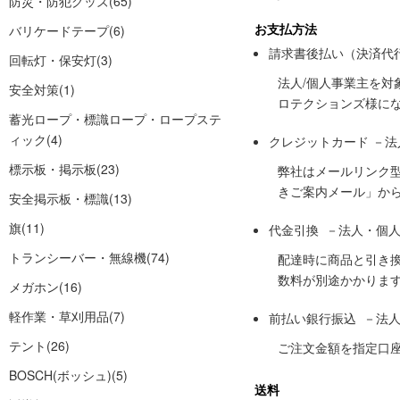
防災・防犯グッズ
(65)
お支払方法
バリケードテープ
(6)
請求書後払い（決済代
回転灯・保安灯
(3)
法人/個人事業主を
安全対策
(1)
ロテクションズ様に
蓄光ロープ・標識ロープ・ロープステ
ィック
(4)
クレジットカード －
標示板・掲示板
(23)
弊社はメールリンク
きご案内メール」か
安全掲示板・標識
(13)
旗
(11)
代金引換 －法人・個
トランシーバー・無線機
(74)
配達時に商品と引き
数料が別途かかりま
メガホン
(16)
軽作業・草刈用品
(7)
前払い銀行振込 －法
テント
(26)
ご注文金額を指定口
BOSCH(ボッシュ)
(5)
送料