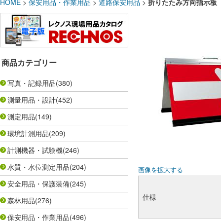
HOME
>
保安用品・作業用品
>
道路保安用品
>
折りたたみ方向指示板 HG-
商品カテゴリー
写真・記録用品
(380)
測量用品・設計
(452)
測定用品
(149)
環境計測用品
(209)
計測機器・試験機
(246)
水質・水位測定用品
(204)
画像を拡大する
安全用品・保護装備
(245)
仕様
森林用品
(276)
保安用品・作業用品
(496)