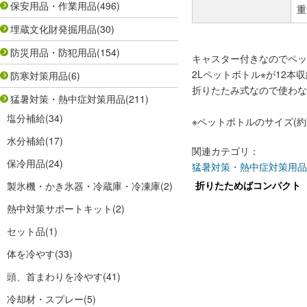
保安用品・作業用品
(496)
重
埋蔵文化財発掘用品
(30)
防災用品・防犯用品
(154)
キャスター付きなのでペッ
2Lペットボトル※が12本
防寒対策用品
(6)
折りたたみ式なので使わな
猛暑対策・熱中症対策用品
(211)
塩分補給
(34)
※ペットボトルのサイズ(約W1
水分補給
(17)
関連カテゴリ：
保冷用品
(24)
猛暑対策・熱中症対策用品
折りたためばコンパクト
製氷機・かき氷器・冷蔵庫・冷凍庫
(2)
熱中対策サポートキット
(2)
セット品
(1)
体を冷やす
(33)
頭、首まわりを冷やす
(41)
冷却材・スプレー
(5)