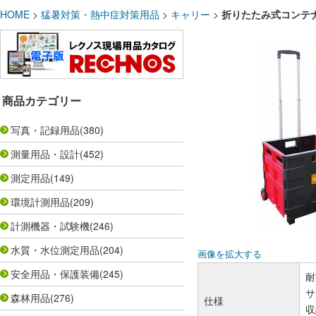
HOME
>
猛暑対策・熱中症対策用品
>
キャリー
>
折りたたみ式コンテナ
商品カテゴリー
写真・記録用品
(380)
測量用品・設計
(452)
測定用品
(149)
環境計測用品
(209)
計測機器・試験機
(246)
水質・水位測定用品
(204)
画像を拡大する
安全用品・保護装備
(245)
耐
サ
森林用品
(276)
仕様
収