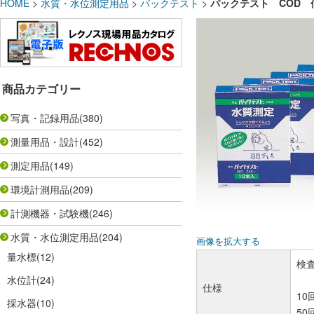
HOME
>
水質・水位測定用品
>
パックテスト
>
パックテスト COD
商品カテゴリー
写真・記録用品
(380)
測量用品・設計
(452)
測定用品
(149)
環境計測用品
(209)
計測機器・試験機
(246)
水質・水位測定用品
(204)
画像を拡大する
量水標
(12)
検査
水位計
(24)
仕様
10
採水器
(10)
50