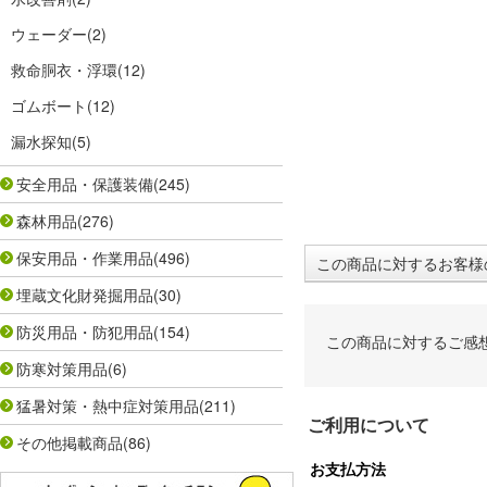
ウェーダー
(2)
救命胴衣・浮環
(12)
ゴムボート
(12)
漏水探知
(5)
安全用品・保護装備
(245)
森林用品
(276)
保安用品・作業用品
(496)
この商品に対するお客様
埋蔵文化財発掘用品
(30)
防災用品・防犯用品
(154)
この商品に対するご感
防寒対策用品
(6)
猛暑対策・熱中症対策用品
(211)
ご利用について
その他掲載商品
(86)
お支払方法