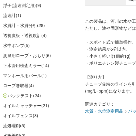
浮子(流速測定用)
(9)
流速計
(1)
この製品は、河川の水や工
水質計・水質分析
(28)
ただし、油や固形物などは
透視度板・透視度計
(4)
・スポイト式で簡単操作。
水中ポンプ
(5)
・測定結果が5分以内。
測量用ロープ・おもり
(6)
・小さく軽い!(1個約1g)
・ポリエチレン製チューブ
下水管用検査ミラー
(14)
マンホール用バール
(1)
【測り方】
チューブ先端のラインを引
ロープ巻取器
(4)
(mg/L=ppm)になります。
パックテスト
(24)
関連カテゴリ：
オイルキャッチャー
(21)
水質・水位測定用品
>
パ
オイルフェンス
(3)
油処理剤
(5)
水改善剤
(2)