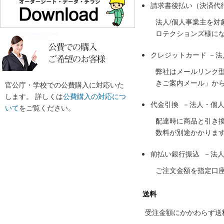
請求書後払い（決済代
法人/個人事業主を
ロテクションズ様に
クレジットカード －
弊社はメールリンク
きご案内メール」か
官公庁・学校での公費購入に対応いた
します。 詳しくは
公費購入の対応につ
代金引換 －法人・個
いて
をご覧ください。
配達時に商品と引き
数料が別途かかりま
前払い銀行振込 －法
ご注文金額を指定口
送料
受注金額にかかわらず送料の