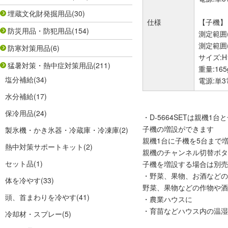
埋蔵文化財発掘用品
(30)
仕様
【子機】
防災用品・防犯用品
(154)
測定範囲(
測定範囲(
防寒対策用品
(6)
サイズ:H
猛暑対策・熱中症対策用品
(211)
重量:16
塩分補給
(34)
電源:単3
水分補給
(17)
保冷用品
(24)
・D-5664SETは親機1台と
子機の増設ができます
製氷機・かき氷器・冷蔵庫・冷凍庫
(2)
親機1台に子機を5台まで
熱中対策サポートキット
(2)
親機のチャンネル切替ボタ
セット品
(1)
子機を増設する場合は別売品
・野菜、果物、お酒などの
体を冷やす
(33)
野菜、果物などの作物や酒
頭、首まわりを冷やす
(41)
・農業ハウスに
・育苗などハウス内の温湿度
冷却材・スプレー
(5)