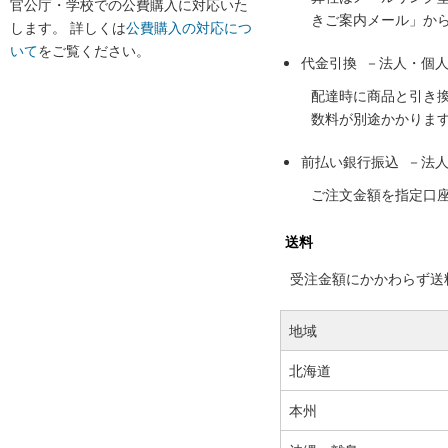
官公庁・学校での公費購入に対応いた
きご案内メール」か
します。 詳しくは
公費購入の対応につ
いて
をご覧ください。
代金引換 －法人・個
配達時に商品と引き
数料が別途かかりま
前払い銀行振込 －法
ご注文金額を指定口
送料
受注金額にかかわらず送料の
地域
北海道
本州