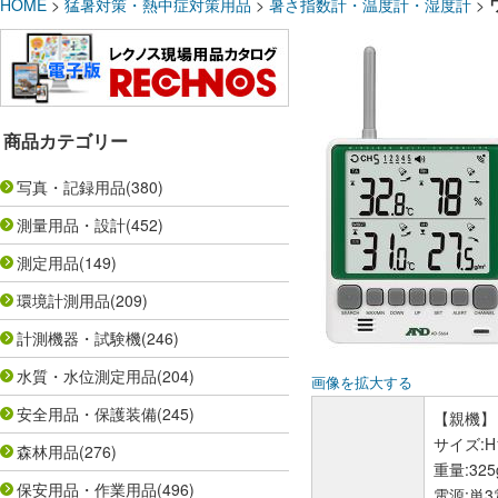
HOME
>
猛暑対策・熱中症対策用品
>
暑さ指数計・温度計・湿度計
>
商品カテゴリー
写真・記録用品
(380)
測量用品・設計
(452)
測定用品
(149)
環境計測用品
(209)
計測機器・試験機
(246)
水質・水位測定用品
(204)
画像を拡大する
安全用品・保護装備
(245)
【親機】
サイズ:H
森林用品
(276)
重量:32
保安用品・作業用品
(496)
電源:単3