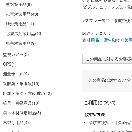
効き目成分を高濃度に配合
熊対策用品
(8)
ダブルジェットノズルで動
獣害対策用品
(43)
※スプレー缶につき航空便
蜂対策用品
(11)
関連カテゴリ：
防虫対策用品
(13)
森林用品
>
野生動物対策
鳥害対策用品
(9)
監視カメラ
(2)
この商品に対するお客様
GPS
(1)
測量ポール
(2)
この商品に対するご感
双眼鏡・単眼鏡
(10)
距離・角度・方位測定
(12)
ご利用について
輪尺・直径巻尺
(10)
樹木木材測定用品
(5)
お支払方法
木登り用品
(4)
請求書後払い（決済代