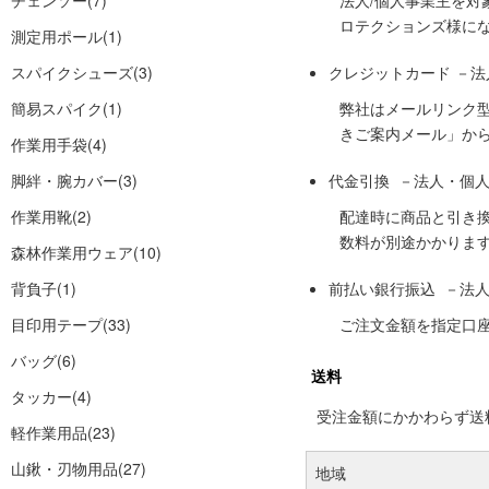
チェンソー
(7)
法人/個人事業主を
ロテクションズ様に
測定用ポール
(1)
スパイクシューズ
(3)
クレジットカード －
簡易スパイク
(1)
弊社はメールリンク
きご案内メール」か
作業用手袋
(4)
脚絆・腕カバー
(3)
代金引換 －法人・個
作業用靴
(2)
配達時に商品と引き
数料が別途かかりま
森林作業用ウェア
(10)
背負子
(1)
前払い銀行振込 －法
目印用テープ
(33)
ご注文金額を指定口
バッグ
(6)
送料
タッカー
(4)
受注金額にかかわらず送料の
軽作業用品
(23)
山鍬・刃物用品
(27)
地域