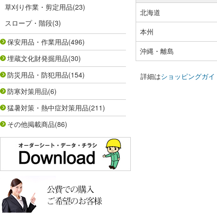
草刈り作業・剪定用品
(23)
北海道
スロープ・階段
(3)
本州
保安用品・作業用品
(496)
沖縄・離島
埋蔵文化財発掘用品
(30)
防災用品・防犯用品
(154)
詳細は
ショッピングガイ
防寒対策用品
(6)
猛暑対策・熱中症対策用品
(211)
その他掲載商品
(86)