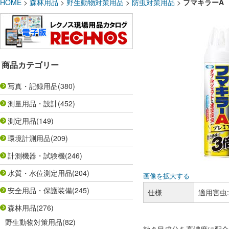
HOME
>
森林用品
>
野生動物対策用品
>
防虫対策用品
>
フマキラーA
商品カテゴリー
写真・記録用品
(380)
測量用品・設計
(452)
測定用品
(149)
環境計測用品
(209)
計測機器・試験機
(246)
水質・水位測定用品
(204)
画像を拡大する
安全用品・保護装備
(245)
仕様
適用害虫
森林用品
(276)
野生動物対策用品
(82)