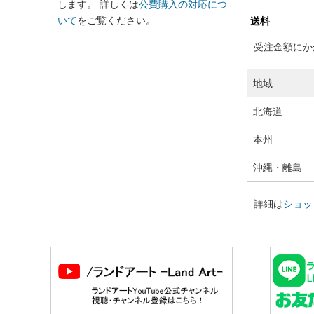
します。 詳しくは
公費購入の対応につ
いて
をご覧ください。
送料
受注金額にかか
地域
北海道
本州
沖縄・離島
詳細は
ショッ