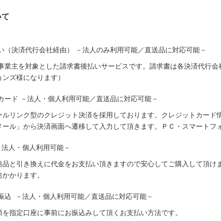
いて
い（決済代行会社経由） －法人のみ利用可能／直送品に対応可能－
人事業主を対象とした請求書後払いサービスです。請求書は各決済代行会
ョンズ様になります）
カード －法人・個人利用可能／直送品に対応可能－
ールリンク型のクレジット決済を採用しております。クレジットカード
メール」から決済画面へ遷移して入力して頂きます。ＰＣ・スマートフ
－法人・個人利用可能－
商品と引き換えに代金をお支払い頂きますので安心してご購入して頂けま
途かかります。
振込 －法人・個人利用可能／直送品に対応可能－
額を指定口座に事前にお振込みして頂くお支払い方法です。