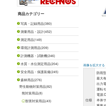
商品カテゴリー
写真・記録用品
(380)
測量用品・設計
(452)
測定用品
(149)
環境計測用品
(209)
計測機器・試験機
(246)
水質・水位測定用品
(204)
画像を拡大する
安全用品・保護装備
(245)
防雨型(
最大有
森林用品
(276)
出力電圧
野生動物対策用品
(82)
運転モ
熊対策用品
(8)
電源:D
仕様
本体サ
獣害対策用品
(43)
重量:6