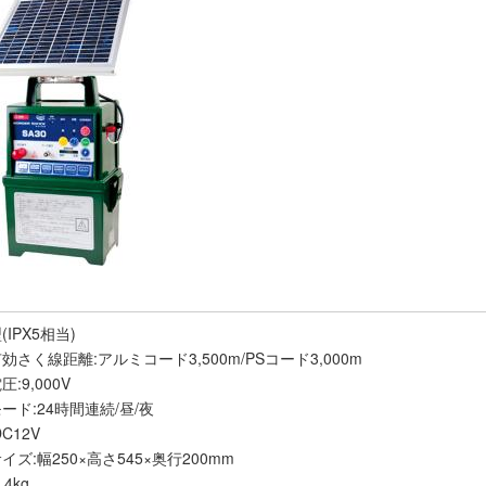
IPX5相当)
効さく線距離:アルミコード3,500m/PSコード3,000m
:9,000V
ード:24時間連続/昼/夜
C12V
イズ:幅250×高さ545×奥行200mm
.4kg