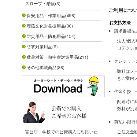
スロープ・階段
(3)
ご利用につ
保安用品・作業用品
(496)
お支払方法
埋蔵文化財発掘用品
(30)
請求書後払
防災用品・防犯用品
(154)
法人/個
防寒対策用品
(6)
ロテクシ
猛暑対策・熱中症対策用品
(211)
クレジット
その他掲載商品
(86)
弊社はメ
きご案内
代金引換 
配達時に
数料が別
前払い銀行
官公庁・学校での公費購入に対応いた
ご注文金