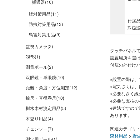
捕獲器
(10)
蜂対策用品
(11)
付属
防虫対策用品
(13)
取扱説
鳥害対策用品
(9)
監視カメラ
(2)
タッチパネル
GPS
(1)
設置場所を選ば
付属の外付けバ
測量ポール
(2)
双眼鏡・単眼鏡
(10)
※設置の際は
※電気さくは、
距離・角度・方位測定
(12)
※必要なさく線
輪尺・直径巻尺
(10)
※必要な支柱の
※違法ですの
樹木木材測定用品
(5)
あります。
木登り用品
(4)
関連カテゴリ
チェンソー
(7)
森林用品
>
野
測定用ポール
(1)