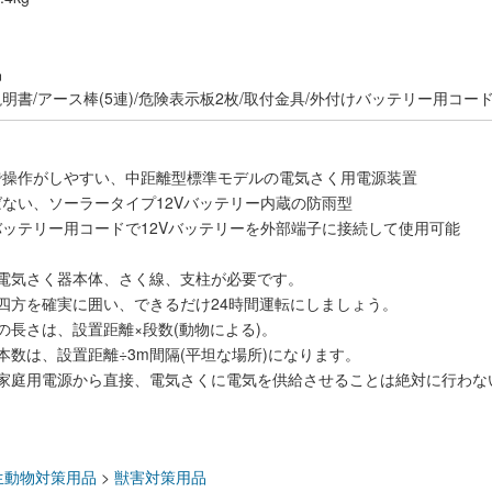
品
明書/アース棒(5連)/危険表示板2枚/取付金具/外付けバッテリー用コー
で操作がしやすい、中距離型標準モデルの電気さく用電源装置
ない、ソーラータイプ12Vバッテリー内蔵の防雨型
ッテリー用コードで12Vバッテリーを外部端子に接続して使用可能
、電気さく器本体、さく線、支柱が必要です。
四方を確実に囲い、できるだけ24時間運転にしましょう。
の長さは、設置距離×段数(動物による)。
本数は、設置距離÷3m間隔(平坦な場所)になります。
で家庭用電源から直接、電気さくに電気を供給させることは絶対に行わな
：
生動物対策用品
>
獣害対策用品