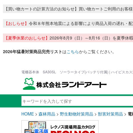
【買い物カートの計算方法のお知らせ】買い物カートご利用のお客様
【おしらせ】
令和８年熊本地震による影響により商品入荷の遅れ・配
【夏季休業のおしらせ】
2026年8月9（日）～8月16（日）を夏
2026年猛暑対策商品完売リスト
は
こちら
からご覧ください。
電柵器本体 SA30SL ソーラータイプ(バッテリ付属) | ハイビス
HOME
>
森林用品
>
野生動物対策用品
>
獣害対策用品
>
電