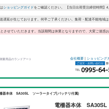
は
ショッピングガイド
をご確認ください。 【当日出荷受注締切時間】4月～8月
送遅延が生じております。何卒ご了承ください。集荷・配達不能地域は
季休暇とさせていただきます。当該期間は休業となりますので、大変ご迷
会社概要
|
ショッピング
カス測量用品のランドアート
柵器本体 SA30SL ソーラータイプ(バッテリ付属)
電柵器本体 SA30S