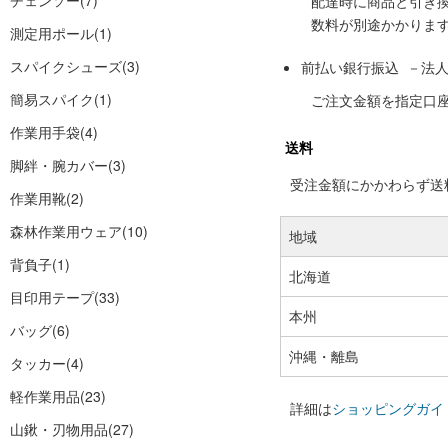
チェンソー
(7)
配達時に商品と引き
数料が別途かかりま
測定用ポール
(1)
スパイクシューズ
(3)
前払い銀行振込 －法
簡易スパイク
(1)
ご注文金額を指定口
作業用手袋
(4)
送料
脚絆・腕カバー
(3)
受注金額にかかわらず送料の
作業用靴
(2)
森林作業用ウェア
(10)
地域
背負子
(1)
北海道
目印用テープ
(33)
本州
バッグ
(6)
沖縄・離島
タッカー
(4)
軽作業用品
(23)
詳細は
ショッピングガイ
山鍬・刃物用品
(27)