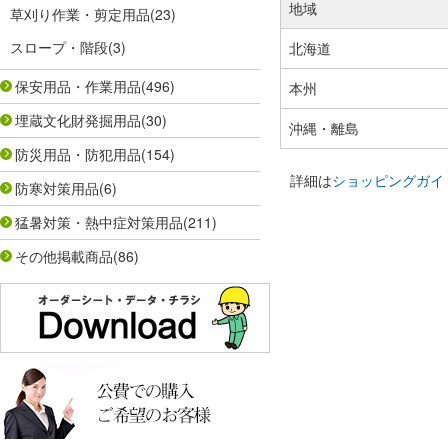
地域
草刈り作業・剪定用品
(23)
スロープ・階段
(3)
北海道
保安用品・作業用品
(496)
本州
埋蔵文化財発掘用品
(30)
沖縄・離島
防災用品・防犯用品
(154)
詳細は
ショッピングガイ
防寒対策用品
(6)
猛暑対策・熱中症対策用品
(211)
その他掲載商品
(86)