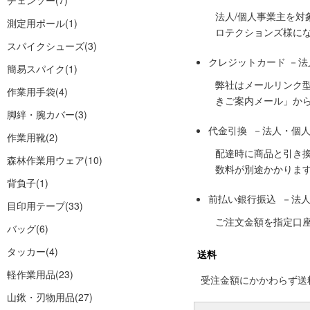
チェンソー
(7)
法人/個人事業主を
測定用ポール
(1)
ロテクションズ様に
スパイクシューズ
(3)
クレジットカード －
簡易スパイク
(1)
弊社はメールリンク
作業用手袋
(4)
きご案内メール」か
脚絆・腕カバー
(3)
代金引換 －法人・個
作業用靴
(2)
配達時に商品と引き
森林作業用ウェア
(10)
数料が別途かかりま
背負子
(1)
前払い銀行振込 －法
目印用テープ
(33)
ご注文金額を指定口
バッグ
(6)
タッカー
(4)
送料
軽作業用品
(23)
受注金額にかかわらず送料の
山鍬・刃物用品
(27)