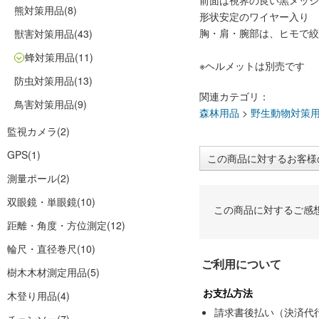
前面は視界の良い黒メッシ
熊対策用品
(8)
形状安定のワイヤー入り
胸・肩・腕部は、ヒモで絞
獣害対策用品
(43)
蜂対策用品
(11)
※ヘルメットは別売です
防虫対策用品
(13)
関連カテゴリ：
鳥害対策用品
(9)
森林用品
>
野生動物対策
監視カメラ
(2)
GPS
(1)
この商品に対するお客様
測量ポール
(2)
双眼鏡・単眼鏡
(10)
この商品に対するご感
距離・角度・方位測定
(12)
輪尺・直径巻尺
(10)
ご利用について
樹木木材測定用品
(5)
お支払方法
木登り用品
(4)
請求書後払い（決済代