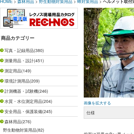
HOME
>
森林用品
>
野生動物対策用品
>
蜂対策用品
>
ヘルメット取付式
商品カテゴリー
写真・記録用品
(380)
測量用品・設計
(451)
測定用品
(149)
環境計測用品
(209)
計測機器・試験機
(246)
水質・水位測定用品
(204)
画像を拡大する
安全用品・保護装備
(245)
仕様
森林用品
(276)
野生動物対策用品
(82)