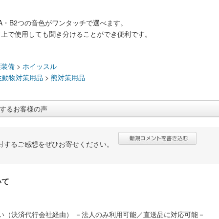
A・B2つの音色がワンタッチで選べます。
ド上で使用しても聞き分けることができ便利です。
：
護装備
>
ホイッスル
生動物対策用品
>
熊対策用品
するお客様の声
対するご感想をぜひお寄せください。
いて
い（決済代行会社経由） －法人のみ利用可能／直送品に対応可能－