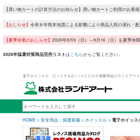
【買い物カートの計算方法のお知らせ】買い物カートご利用のお客様
【おしらせ】
令和８年熊本地震による影響により商品入荷の遅れ・配
【夏季休業のおしらせ】
2026年8月9（日）～8月16（日）を夏
2026年猛暑対策商品完売リスト
は
こちら
からご覧ください。
電子ホイッスル ピットナル3 | ハイビスカス測量用品のランドアート
HOME
>
安全用品・保護装備
>
ホイッスル
>
電子ホイッス