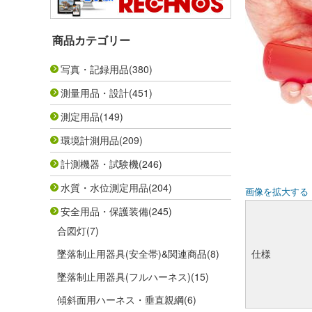
商品カテゴリー
写真・記録用品
(380)
測量用品・設計
(451)
測定用品
(149)
環境計測用品
(209)
計測機器・試験機
(246)
水質・水位測定用品
(204)
画像を拡大する
安全用品・保護装備
(245)
合図灯
(7)
墜落制止用器具(安全帯)&関連商品
(8)
仕様
墜落制止用器具(フルハーネス)
(15)
傾斜面用ハーネス・垂直親綱
(6)