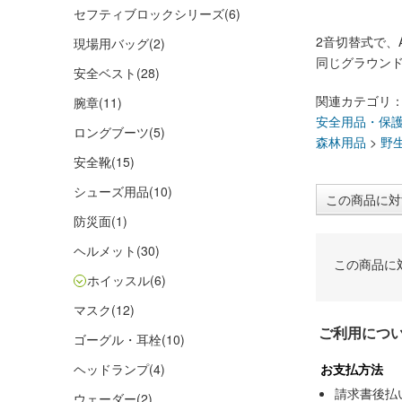
セフティブロックシリーズ
(6)
2音切替式で、
現場用バッグ
(2)
同じグラウン
安全ベスト
(28)
関連カテゴリ
腕章
(11)
安全用品・保
ロングブーツ
(5)
森林用品
>
野
安全靴
(15)
シューズ用品
(10)
この商品に対
防災面
(1)
ヘルメット
(30)
この商品に
ホイッスル
(6)
マスク
(12)
ご利用につ
ゴーグル・耳栓
(10)
ヘッドランプ
(4)
お支払方法
請求書後払
ウェーダー
(2)