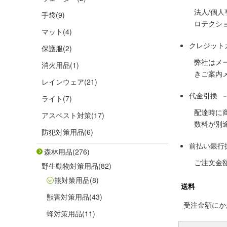
法人/個
手袋
(9)
ロテクシ
マット
(4)
クレジット
保護服
(2)
弊社はメ
消火用品
(1)
きご案内
レインウェア
(21)
代金引換 
ライト
(7)
配達時に
アスベスト対策
(17)
数料が別
防犯対策用品
(6)
前払い銀行
森林用品
(276)
ご注文金
野生動物対策用品
(82)
熊対策用品
(8)
送料
獣害対策用品
(43)
受注金額にかか
蜂対策用品
(11)