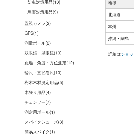
防虫対策用品
(13)
地域
鳥害対策用品
(9)
北海道
監視カメラ
(2)
本州
GPS
(1)
沖縄・離島
測量ポール
(2)
双眼鏡・単眼鏡
(10)
詳細は
ショッ
距離・角度・方位測定
(12)
輪尺・直径巻尺
(10)
樹木木材測定用品
(5)
木登り用品
(4)
チェンソー
(7)
測定用ポール
(1)
スパイクシューズ
(3)
簡易スパイク
(1)