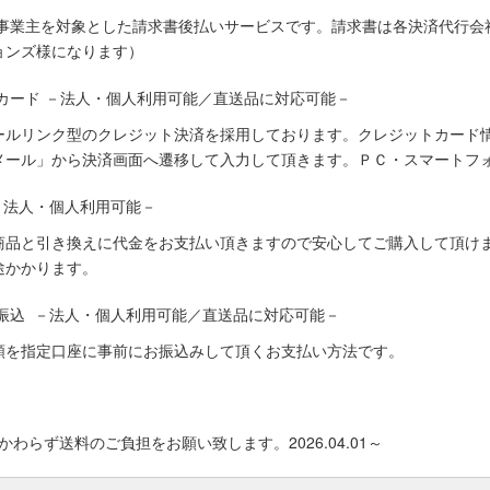
人事業主を対象とした請求書後払いサービスです。請求書は各決済代行会
ョンズ様になります）
カード －法人・個人利用可能／直送品に対応可能－
ールリンク型のクレジット決済を採用しております。クレジットカード
メール」から決済画面へ遷移して入力して頂きます。ＰＣ・スマートフ
－法人・個人利用可能－
商品と引き換えに代金をお支払い頂きますので安心してご購入して頂けま
途かかります。
振込 －法人・個人利用可能／直送品に対応可能－
額を指定口座に事前にお振込みして頂くお支払い方法です。
わらず送料のご負担をお願い致します。2026.04.01～