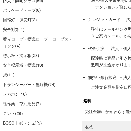
法人/個人事業主を
防災・防犯グッズ
(65)
ロテクションズ様に
バリケードテープ
(6)
クレジットカード －
回転灯・保安灯
(3)
弊社はメールリンク
安全対策
(1)
きご案内メール」か
蓄光ロープ・標識ロープ・ロープステ
ィック
(4)
代金引換 －法人・個
標示板・掲示板
(23)
配達時に商品と引き
数料が別途かかりま
安全掲示板・標識
(13)
旗
(11)
前払い銀行振込 －法
トランシーバー・無線機
(74)
ご注文金額を指定口
メガホン
(16)
送料
軽作業・草刈用品
(7)
受注金額にかかわらず送料の
テント
(26)
BOSCH(ボッシュ)
(5)
地域