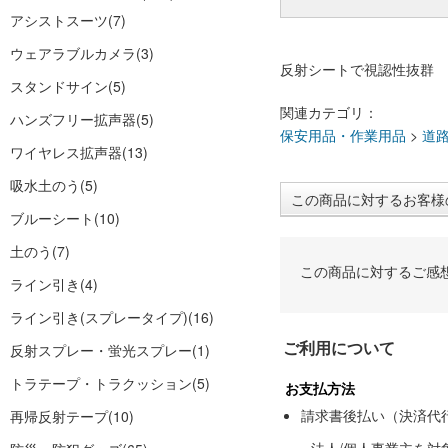
アシストスーツ
(7)
ウェアラブルカメラ
(3)
反射シートで視認性抜群
スタンドサイン
(5)
関連カテゴリ：
ハンズフリー拡声器
(5)
保安用品・作業用品
>
道
ワイヤレス拡声器
(13)
吸水土のう
(5)
この商品に対するお客様
ブルーシート
(10)
土のう
(7)
この商品に対するご感
ライン引き
(4)
ライン引き(スプレータイプ)
(16)
ご利用について
反射スプレー・蛍光スプレー
(1)
トラテープ・トラクッション
(5)
お支払方法
請求書後払い（決済代
再帰反射テープ
(10)