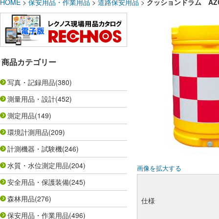
HOME
>
保安用品・作業用品
>
道路保安用品
>
クッションドラム AZC
商品カテゴリー
写真・記録用品
(380)
測量用品・設計
(452)
測定用品
(149)
環境計測用品
(209)
計測機器・試験機
(246)
水質・水位測定用品
(204)
画像を拡大する
安全用品・保護装備
(245)
森林用品
(276)
仕様
保安用品・作業用品
(496)