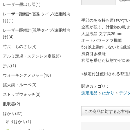
レーザー墨出し器
(1)
レーザー距離計(照射タイプ/近距離向
手部のある持ち運びやすい
け)
(1)
全高が低く、計量物の載せ
レーザー距離計(視準タイプ/遠距離向
大型液晶 文字高25mm
け)
(4)
オートパワーオフ機能
竹尺 ものさし
(4)
5分以上動作しないと自動
風袋引き機能
アルミ定規・ステンレス定規
(3)
容器を乗せた状態でゼロ表
折尺
(1)
※検定付は使用される都道
ウォーキングメジャー
(18)
拡大鏡・ルーペ
(3)
関連カテゴリ：
測定用品
>
はかり
>
デジ
ストップウォッチ
(2)
数取器
(2)
この商品に対するお客様
はかり
(27)
吊りはかり
(1)