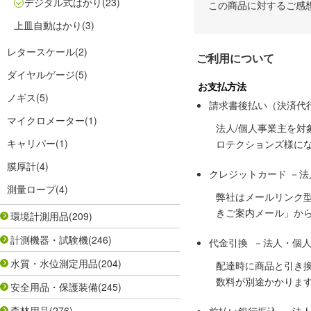
デジタル式はかり
(23)
この商品に対するご感
上皿自動はかり
(3)
レタースケール
(2)
ご利用について
ダイヤルゲージ
(5)
お支払方法
ノギス
(5)
請求書後払い（決済代
マイクロメーター
(1)
法人/個人事業主を
キャリパー
(1)
ロテクションズ様に
膜厚計
(4)
クレジットカード －
測量ロープ
(4)
弊社はメールリンク
きご案内メール」か
環境計測用品
(209)
計測機器・試験機
(246)
代金引換 －法人・個
水質・水位測定用品
(204)
配達時に商品と引き
数料が別途かかりま
安全用品・保護装備
(245)
森林用品
(276)