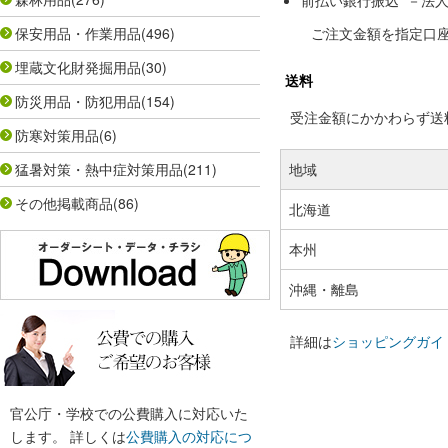
前払い銀行振込 －法
保安用品・作業用品
(496)
ご注文金額を指定口
埋蔵文化財発掘用品
(30)
送料
防災用品・防犯用品
(154)
受注金額にかかわらず送料の
防寒対策用品
(6)
猛暑対策・熱中症対策用品
(211)
地域
その他掲載商品
(86)
北海道
本州
沖縄・離島
詳細は
ショッピングガイ
官公庁・学校での公費購入に対応いた
します。 詳しくは
公費購入の対応につ