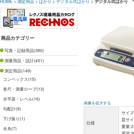
HOME
>
測定用品
>
はかり
>
デジタル式はかり
>
デジタル式はかり ワー
商品カテゴリー
写真・記録用品
(380)
測量用品・設計
(451)
測定用品
(149)
コンベックス
(15)
巻尺・測量ロープ
(13)
水平器・レベル
(16)
画像を拡大する
勾配計
(9)
サイズ:
下げ振り
(1)
皿サイズ
仕様
重量:2.
水糸
(7)
電源: