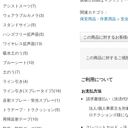
アシストスーツ
(7)
関連カテゴリ：
ウェアラブルカメラ
(3)
保安用品・作業用品
>
安
スタンドサイン
(5)
ハンズフリー拡声器
(5)
この商品に対するお客様
ワイヤレス拡声器
(13)
吸水土のう
(5)
この商品に対するご感
ブルーシート
(10)
土のう
(7)
ご利用について
ライン引き
(4)
ライン引き(スプレータイプ)
(16)
お支払方法
請求書後払い（決済代
反射スプレー・蛍光スプレー
(1)
法人/個人事業主を
トラテープ・トラクッション
(5)
ロテクションズ様に
再帰反射テープ
(10)
クレジットカード －