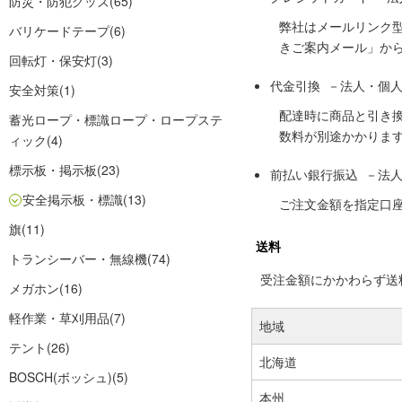
防災・防犯グッズ
(65)
弊社はメールリンク
バリケードテープ
(6)
きご案内メール」か
回転灯・保安灯
(3)
代金引換 －法人・個
安全対策
(1)
配達時に商品と引き
蓄光ロープ・標識ロープ・ロープステ
数料が別途かかりま
ィック
(4)
標示板・掲示板
(23)
前払い銀行振込 －法
安全掲示板・標識
(13)
ご注文金額を指定口
旗
(11)
送料
トランシーバー・無線機
(74)
受注金額にかかわらず送料の
メガホン
(16)
軽作業・草刈用品
(7)
地域
テント
(26)
北海道
BOSCH(ボッシュ)
(5)
本州