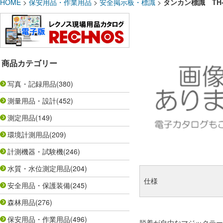
HOME
>
保安用品・作業用品
>
安全掲示板・標識
>
タンカン標識 TH-1
商品カテゴリー
写真・記録用品
(380)
測量用品・設計
(452)
測定用品
(149)
環境計測用品
(209)
計測機器・試験機
(246)
水質・水位測定用品
(204)
仕様
安全用品・保護装備
(245)
森林用品
(276)
保安用品・作業用品
(496)
脱着が自由なマジックテー