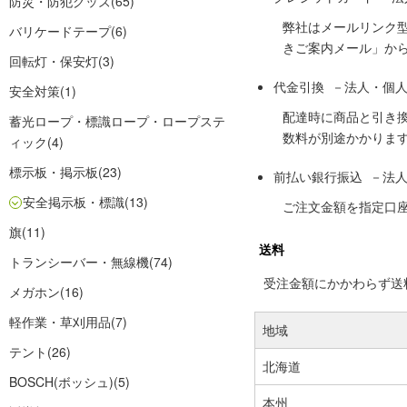
防災・防犯グッズ
(65)
弊社はメールリンク
バリケードテープ
(6)
きご案内メール」か
回転灯・保安灯
(3)
代金引換 －法人・個
安全対策
(1)
配達時に商品と引き
蓄光ロープ・標識ロープ・ロープステ
数料が別途かかりま
ィック
(4)
標示板・掲示板
(23)
前払い銀行振込 －法
安全掲示板・標識
(13)
ご注文金額を指定口
旗
(11)
送料
トランシーバー・無線機
(74)
受注金額にかかわらず送料の
メガホン
(16)
軽作業・草刈用品
(7)
地域
テント
(26)
北海道
BOSCH(ボッシュ)
(5)
本州