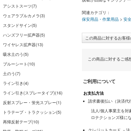
アシストスーツ
(7)
関連カテゴリ：
ウェアラブルカメラ
(3)
保安用品・作業用品
>
安
スタンドサイン
(5)
ハンズフリー拡声器
(5)
この商品に対するお客様
ワイヤレス拡声器
(13)
吸水土のう
(5)
この商品に対するご感
ブルーシート
(10)
土のう
(7)
ご利用について
ライン引き
(4)
ライン引き(スプレータイプ)
(16)
お支払方法
請求書後払い（決済代
反射スプレー・蛍光スプレー
(1)
法人/個人事業主を
トラテープ・トラクッション
(5)
ロテクションズ様に
再帰反射テープ
(10)
クレジットカード －