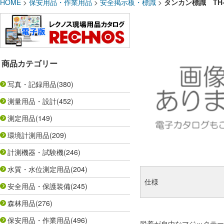
HOME
>
保安用品・作業用品
>
安全掲示板・標識
>
タンカン標識 TH
商品カテゴリー
写真・記録用品
(380)
測量用品・設計
(452)
測定用品
(149)
環境計測用品
(209)
計測機器・試験機
(246)
水質・水位測定用品
(204)
仕様
安全用品・保護装備
(245)
森林用品
(276)
保安用品・作業用品
(496)
脱着が自由なマジックテー