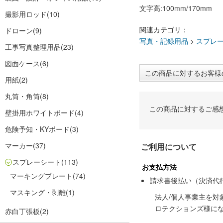
文字高:100mm/170mm
撮影用ロッド
(10)
関連カテゴリ：
ドローン
(9)
写真・記録用品
>
スプレ
工事写真整理用品
(23)
図面ケース
(6)
この商品に対するお客様
用紙
(2)
丸筒・角筒
(8)
この商品に対するご感
壁掛用ホワイトボード
(4)
危険予知・KYボード
(3)
マーカー
(37)
ご利用について
スプレーシート
(113)
お支払方法
マーキングプレート
(74)
請求書後払い（決済代
マスキング・剥離
(1)
法人/個人事業主を
ロテクションズ様に
赤白丁張板
(2)