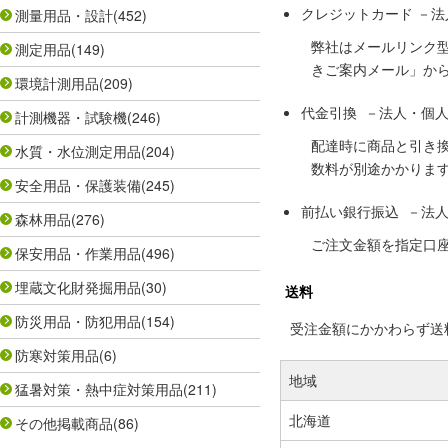
クレジットカード －
測量用品・設計
(452)
弊社はメールリンク
測定用品
(149)
きご案内メール」か
環境計測用品
(209)
代金引換 －法人・個
計測機器・試験機
(246)
配達時に商品と引き
水質・水位測定用品
(204)
数料が別途かかりま
安全用品・保護装備
(245)
前払い銀行振込 －法
森林用品
(276)
ご注文金額を指定口
保安用品・作業用品
(496)
埋蔵文化財発掘用品
(30)
送料
防災用品・防犯用品
(154)
受注金額にかかわらず送料の
防寒対策用品
(6)
地域
猛暑対策・熱中症対策用品
(211)
北海道
その他掲載商品
(86)