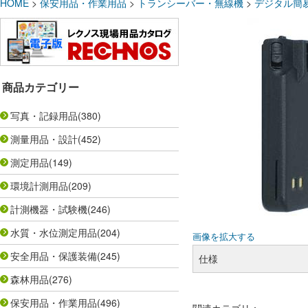
HOME
>
保安用品・作業用品
>
トランシーバー・無線機
>
デジタル簡
商品カテゴリー
写真・記録用品
(380)
測量用品・設計
(452)
測定用品
(149)
環境計測用品
(209)
計測機器・試験機
(246)
水質・水位測定用品
(204)
画像を拡大する
安全用品・保護装備
(245)
仕様
森林用品
(276)
保安用品・作業用品
(496)