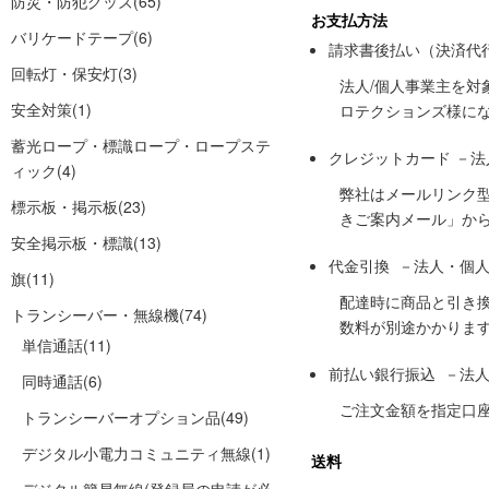
防災・防犯グッズ
(65)
お支払方法
バリケードテープ
(6)
請求書後払い（決済代
回転灯・保安灯
(3)
法人/個人事業主を
安全対策
(1)
ロテクションズ様に
蓄光ロープ・標識ロープ・ロープステ
クレジットカード －
ィック
(4)
弊社はメールリンク
標示板・掲示板
(23)
きご案内メール」か
安全掲示板・標識
(13)
代金引換 －法人・個
旗
(11)
配達時に商品と引き
トランシーバー・無線機
(74)
数料が別途かかりま
単信通話
(11)
前払い銀行振込 －法
同時通話
(6)
ご注文金額を指定口
トランシーバーオプション品
(49)
デジタル小電力コミュニティ無線
(1)
送料