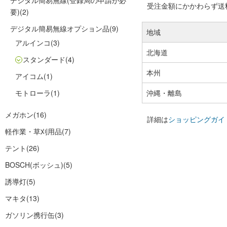
デジタル簡易無線(登録局の申請が必
受注金額にかかわらず送料の
要)
(2)
デジタル簡易無線オプション品
(9)
地域
アルインコ
(3)
北海道
スタンダード
(4)
本州
アイコム
(1)
モトローラ
(1)
沖縄・離島
メガホン
(16)
詳細は
ショッピングガイ
軽作業・草刈用品
(7)
テント
(26)
BOSCH(ボッシュ)
(5)
誘導灯
(5)
マキタ
(13)
ガソリン携行缶
(3)