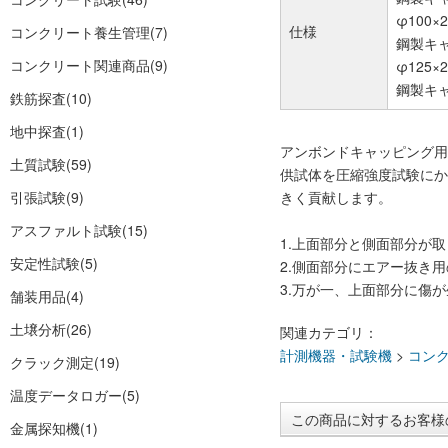
φ100×
仕様
コンクリート養生管理
(7)
鋼製キャ
コンクリート関連商品
(9)
φ125×
鋼製キャ
鉄筋探査
(10)
地中探査
(1)
アンボンドキャッピング用
土質試験
(59)
供試体を圧縮強度試験にか
引張試験
(9)
きく貢献します。
アスファルト試験
(15)
1.上面部分と側面部分が
安定性試験
(5)
2.側面部分にエアー抜き
3.万が一、上面部分に傷
舗装用品
(4)
土壌分析
(26)
関連カテゴリ：
計測機器・試験機
>
コン
クラック測定
(19)
温度データロガー
(5)
この商品に対するお客様
金属探知機
(1)