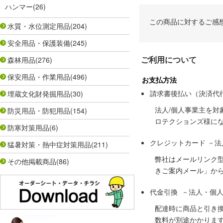
ハンマー
(26)
この商品に対するご感
水質・水位測定用品
(204)
安全用品・保護装備
(245)
ご利用について
森林用品
(276)
保安用品・作業用品
(496)
お支払方法
請求書後払い（決済代
埋蔵文化財発掘用品
(30)
法人/個人事業主を
防災用品・防犯用品
(154)
ロテクションズ様に
防寒対策用品
(6)
クレジットカード －
猛暑対策・熱中症対策用品
(211)
弊社はメールリンク
その他掲載商品
(86)
きご案内メール」か
代金引換 －法人・個
配達時に商品と引き
数料が別途かかりま