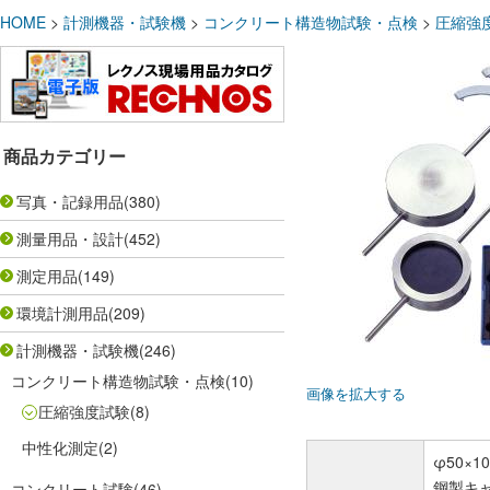
HOME
>
計測機器・試験機
>
コンクリート構造物試験・点検
>
圧縮強
商品カテゴリー
写真・記録用品
(380)
測量用品・設計
(452)
測定用品
(149)
環境計測用品
(209)
計測機器・試験機
(246)
コンクリート構造物試験・点検
(10)
画像を拡大する
圧縮強度試験
(8)
中性化測定
(2)
φ50×1
鋼製キャ
コンクリート試験
(46)