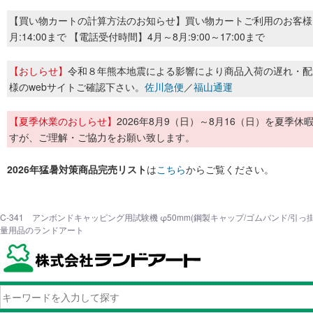
【買い物カートの計算方法のお知らせ】買い物カートご利用のお客様
月:14:00まで 【電話受付時間】4月～8月:9:00～17:00まで
【おしらせ】
令和８年熊本地震による影響により商品入荷の遅れ・配
様のwebサイトご確認下さい。
佐川急便
／
福山通運
【夏季休業のおしらせ】
2026年8月9（日）～8月16（日）を夏
すが、ご理解・ご協力をお願い致します。
2026年猛暑対策商品完売リスト
は
こちら
からご覧ください。
C-341 アンボンドキャッピング用試験機 φ50mm(鋼製キャップ/ゴムバンド/引っ掛
量用品のランドアート