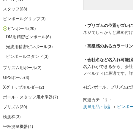
スタッフ
(28)
ピンポールグリップ
(3)
・プリズムの位置がズレに
ピンポール
(20)
ネジでしっかりと締め付け
DM用精密ピンポール
(6)
・高級感のあるカラーリン
光波用精密ピンポール
(3)
ピンポールスタンド
(3)
・会社名など名入れ可能(
名入れができるから、会社
プリズム用ポール
(2)
ノベルティに最適です。詳
GPSポール
(3)
※ピンポール、プリズムは
Xグリップホルダー
(2)
ポール・スタッフ用水準器
(7)
関連カテゴリ：
測量用品・設計
>
ピンポ
プリズム
(30)
検測桿
(3)
平板測量機器
(4)