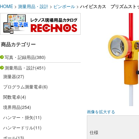
HOME
>
測量用品・設計
>
ピンポール
>
ハイビスカス プリズムストッパ
商品カテゴリー
写真・記録用品
(380)
測量用品・設計
(451)
測量器
(27)
プログラム測量電卓
(6)
関数電卓
(4)
境界用品
(254)
画像を拡大する
ハンマー・掛矢
(11)
ハンマードリル
(11)
仕様
ポール
(13)