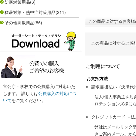
防寒対策用品
(6)
猛暑対策・熱中症対策用品
(211)
この商品に対するお客様
その他掲載商品
(86)
この商品に対するご感
ご利用について
お支払方法
官公庁・学校での公費購入に対応いた
請求書後払い（決済代
します。 詳しくは
公費購入の対応につ
法人/個人事業主を
いて
をご覧ください。
ロテクションズ様に
クレジットカード －
弊社はメールリンク
きご案内メール」か