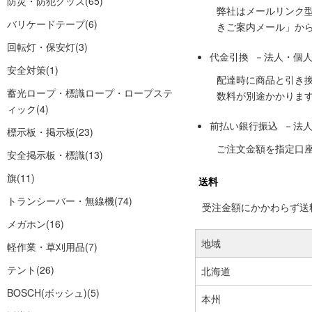
防災・防犯グッズ
(65)
弊社はメールリンク
バリケードテープ
(6)
きご案内メール」か
回転灯・保安灯
(3)
代金引換 －法人・個
安全対策
(1)
配達時に商品と引き
蓄光ロープ・標識ロープ・ロープステ
数料が別途かかりま
ィック
(4)
前払い銀行振込 －法
標示板・掲示板
(23)
ご注文金額を指定口
安全掲示板・標識
(13)
旗
(11)
送料
トランシーバー・無線機
(74)
受注金額にかかわらず送料の
メガホン
(16)
地域
軽作業・草刈用品
(7)
テント
(26)
北海道
BOSCH(ボッシュ)
(5)
本州