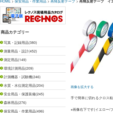
HOME
>
保安用品・作業用品
>
再帰反射テープ
>
再帰反射テープ イエロ
商品カテゴリー
写真・記録用品
(380)
測量用品・設計
(452)
測定用品
(149)
環境計測用品
(209)
計測機器・試験機
(246)
水質・水位測定用品
(204)
画像を拡大する
安全用品・保護装備
(245)
手で簡単に切れるクロス粘
森林用品
(276)
※画像右下です(イエロー/
保安用品・作業用品
(496)