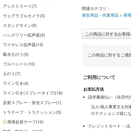
アシストスーツ
(7)
関連カテゴリ：
保安用品・作業用品
>
再
ウェアラブルカメラ
(3)
スタンドサイン
(5)
この商品に対するお客様
ハンズフリー拡声器
(5)
ワイヤレス拡声器
(13)
吸水土のう
(5)
この商品に対するご感
ブルーシート
(10)
土のう
(7)
ご利用について
ライン引き
(4)
お支払方法
ライン引き(スプレータイプ)
(16)
請求書後払い（決済代
反射スプレー・蛍光スプレー
(1)
法人/個人事業主を
トラテープ・トラクッション
(5)
ロテクションズ様に
再帰反射テープ
(10)
クレジットカード －