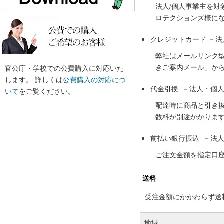
法人/個人事業主を
ロテクションズ様に
クレジットカード －
弊社はメールリンク
きご案内メール」か
官公庁・学校での公費購入に対応いた
します。 詳しくは
公費購入の対応につ
代金引換 －法人・個
いて
をご覧ください。
配達時に商品と引き
数料が別途かかりま
前払い銀行振込 －法
ご注文金額を指定口
送料
受注金額にかかわらず送料の
地域