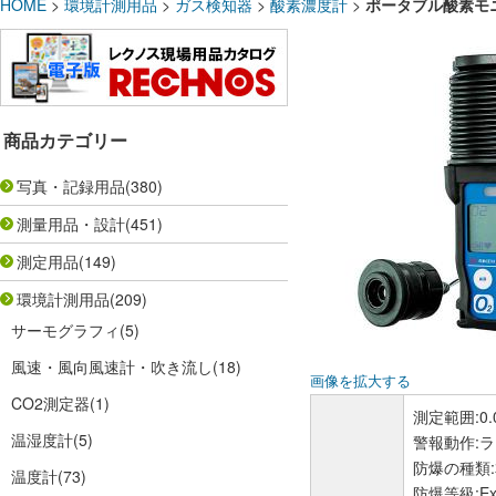
HOME
>
環境計測用品
>
ガス検知器
>
酸素濃度計
>
ポータブル酸素モニ
商品カテゴリー
写真・記録用品
(380)
測量用品・設計
(451)
測定用品
(149)
環境計測用品
(209)
サーモグラフィ
(5)
風速・風向風速計・吹き流し
(18)
画像を拡大する
CO2測定器
(1)
測定範囲:0.
温湿度計
(5)
警報動作:
防爆の種類
温度計
(73)
防爆等級:Ex 