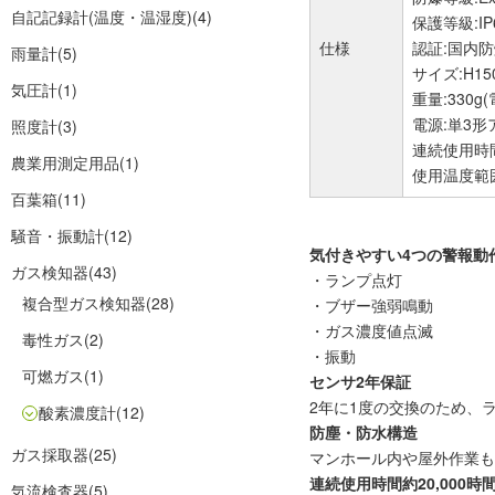
自記記録計(温度・温湿度)
(4)
保護等級:IP
仕様
認証:国内防
雨量計
(5)
サイズ:H15
気圧計
(1)
重量:330g
電源:単3形
照度計
(3)
連続使用時間
農業用測定用品
(1)
使用温度範囲
百葉箱
(11)
騒音・振動計
(12)
気付きやすい4つの警報動
ガス検知器
(43)
・ランプ点灯
複合型ガス検知器
(28)
・ブザー強弱鳴動
・ガス濃度値点滅
毒性ガス
(2)
・振動
可燃ガス
(1)
センサ2年保証
2年に1度の交換のため、
酸素濃度計
(12)
防塵・防水構造
ガス採取器
(25)
マンホール内や屋外作業も安
連続使用時間約20,000時
気流検査器
(5)