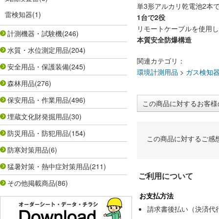
単3形アルカリ乾電池2本で約
雷検知器
(1)
1台で2役
リモートケーブルを使用し
計測機器・試験機
(246)
本質安全防爆構造
水質・水位測定用品
(204)
関連カテゴリ：
安全用品・保護装備
(245)
環境計測用品
>
ガス検知
森林用品
(276)
保安用品・作業用品
(496)
この商品に対するお客様
埋蔵文化財発掘用品
(30)
防災用品・防犯用品
(154)
この商品に対するご感
防寒対策用品
(6)
猛暑対策・熱中症対策用品
(211)
ご利用について
その他掲載商品
(86)
お支払方法
請求書後払い（決済代