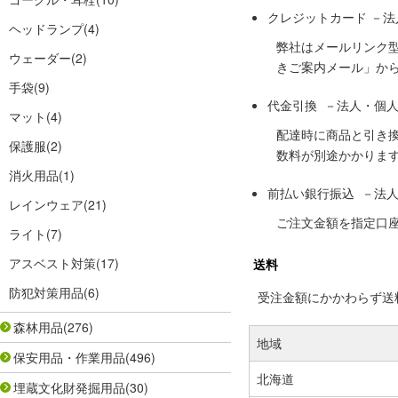
クレジットカード －
ヘッドランプ
(4)
弊社はメールリンク
ウェーダー
(2)
きご案内メール」か
手袋
(9)
代金引換 －法人・個
マット
(4)
配達時に商品と引き
保護服
(2)
数料が別途かかりま
消火用品
(1)
前払い銀行振込 －法
レインウェア
(21)
ご注文金額を指定口
ライト
(7)
アスベスト対策
(17)
送料
防犯対策用品
(6)
受注金額にかかわらず送料の
森林用品
(276)
地域
保安用品・作業用品
(496)
北海道
埋蔵文化財発掘用品
(30)