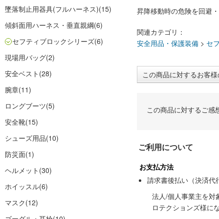
墜落制止用器具(フルハーネス)
(15)
昇降移動時の危険を回避・
傾斜面用ハーネス・垂直親綱
(6)
関連カテゴリ：
セフティブロックシリーズ
(6)
安全用品・保護装備
>
セ
現場用バッグ
(2)
安全ベスト
(28)
この商品に対するお客様
腕章
(11)
ロングブーツ
(5)
この商品に対するご感
安全靴
(15)
シューズ用品
(10)
ご利用について
防災面
(1)
お支払方法
ヘルメット
(30)
請求書後払い（決済代
ホイッスル
(6)
法人/個人事業主を
マスク
(12)
ロテクションズ様に
ゴーグル・耳栓
(10)