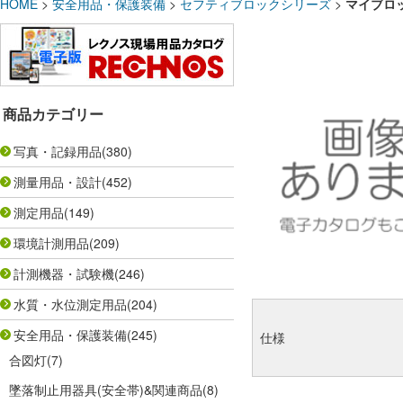
HOME
>
安全用品・保護装備
>
セフティブロックシリーズ
>
マイブロッ
商品カテゴリー
写真・記録用品
(380)
測量用品・設計
(452)
測定用品
(149)
環境計測用品
(209)
計測機器・試験機
(246)
水質・水位測定用品
(204)
安全用品・保護装備
(245)
仕様
合図灯
(7)
墜落制止用器具(安全帯)&関連商品
(8)