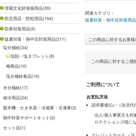
埋蔵文化財発掘用品
(30)
関連カテゴリ：
防災用品・防犯用品
(154)
猛暑対策・熱中症対策用品
防寒対策用品
(6)
猛暑対策・熱中症対策用品
(211)
この商品に対するお客様
塩分補給
(34)
塩飴・塩タブレット
(8)
この商品に対するご感
梅商品
(10)
塩分補給食品
(16)
ご利用について
水分補給
(17)
お支払方法
保冷用品
(24)
請求書後払い（決済代
製氷機・かき氷器・冷蔵庫・冷凍庫
(2)
法人/個人事業主を
熱中対策サポートキット
(2)
ロテクションズ様に
セット品
(1)
クレジットカード －