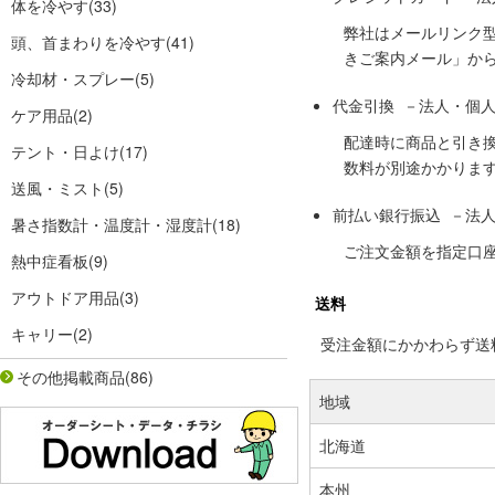
体を冷やす
(33)
弊社はメールリンク
頭、首まわりを冷やす
(41)
きご案内メール」か
冷却材・スプレー
(5)
代金引換 －法人・個
ケア用品
(2)
配達時に商品と引き
テント・日よけ
(17)
数料が別途かかりま
送風・ミスト
(5)
前払い銀行振込 －法
暑さ指数計・温度計・湿度計
(18)
ご注文金額を指定口
熱中症看板
(9)
アウトドア用品
(3)
送料
キャリー
(2)
受注金額にかかわらず送料の
その他掲載商品
(86)
地域
北海道
本州