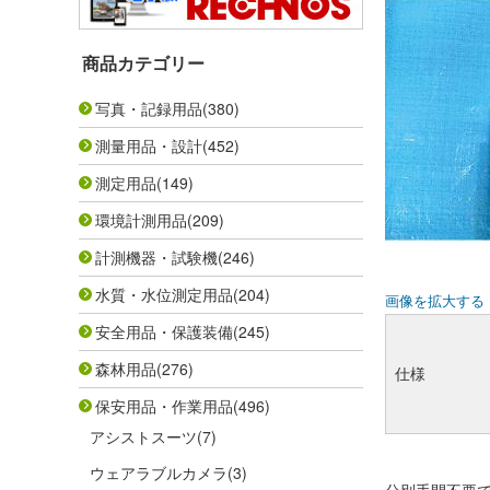
商品カテゴリー
写真・記録用品
(380)
測量用品・設計
(452)
測定用品
(149)
環境計測用品
(209)
計測機器・試験機
(246)
水質・水位測定用品
(204)
画像を拡大する
安全用品・保護装備
(245)
森林用品
(276)
仕様
保安用品・作業用品
(496)
アシストスーツ
(7)
ウェアラブルカメラ
(3)