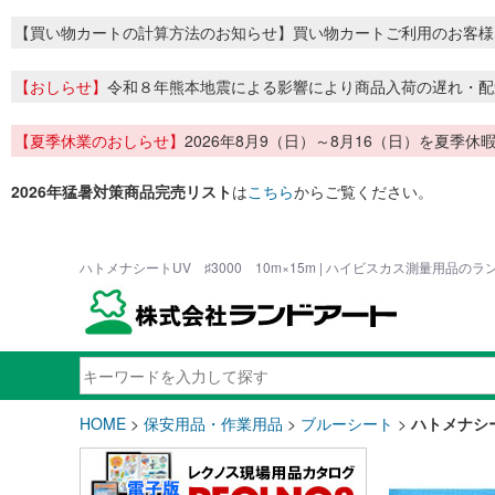
【買い物カートの計算方法のお知らせ】買い物カートご利用のお客様
【おしらせ】
令和８年熊本地震による影響により商品入荷の遅れ・配
【夏季休業のおしらせ】
2026年8月9（日）～8月16（日）を夏
2026年猛暑対策商品完売リスト
は
こちら
からご覧ください。
ハトメナシートUV ♯3000 10m×15m | ハイビスカス測量用品の
HOME
>
保安用品・作業用品
>
ブルーシート
>
ハトメナシート