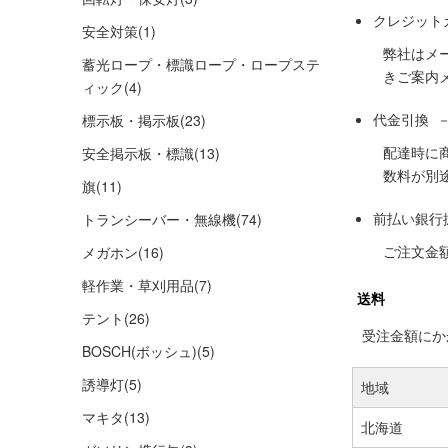
クレジット
安全対策
(1)
弊社はメ
蓄光ロープ・標識ロープ・ロープステ
きご案内
ィック
(4)
代金引換 
標示板・掲示板
(23)
配達時に
安全掲示板・標識
(13)
数料が別
旗
(11)
前払い銀行
トランシーバー・無線機
(74)
ご注文金
メガホン
(16)
軽作業・草刈用品
(7)
送料
テント
(26)
受注金額にかか
BOSCH(ボッシュ)
(5)
誘導灯
(5)
地域
マキタ
(13)
北海道