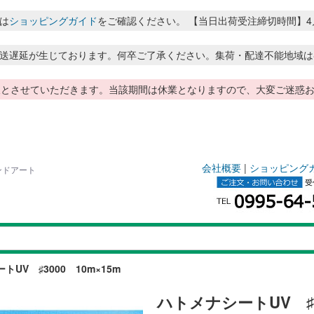
は
ショッピングガイド
をご確認ください。 【当日出荷受注締切時間】4月～8月
送遅延が生じております。何卒ご了承ください。集荷・配達不能地域は
季休暇とさせていただきます。当該期間は休業となりますので、大変ご迷
会社概要
|
ショッピング
ランドアート
UV ♯3000 10m×15m
ハトメナシートUV ♯30