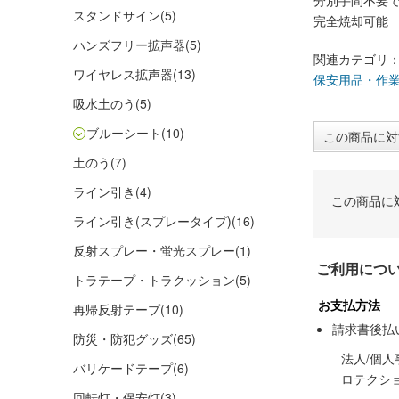
分別手間不要
スタンドサイン
(5)
完全焼却可能
ハンズフリー拡声器
(5)
関連カテゴリ
ワイヤレス拡声器
(13)
保安用品・作
吸水土のう
(5)
ブルーシート
(10)
この商品に対
土のう
(7)
ライン引き
(4)
この商品に
ライン引き(スプレータイプ)
(16)
反射スプレー・蛍光スプレー
(1)
ご利用につ
トラテープ・トラクッション
(5)
お支払方法
再帰反射テープ
(10)
請求書後払
防災・防犯グッズ
(65)
法人/個
バリケードテープ
(6)
ロテクシ
回転灯・保安灯
(3)