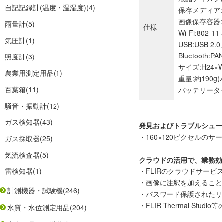
自記記録計(温度・温湿度)
(4)
保存メディア:
画像保存容器:約
雨量計
(5)
仕様
Wi-Fi:802-1
気圧計
(1)
USB:USB 2
Bluetooth:PA
照度計
(3)
サイズ:H24×W
農業用測定用品
(1)
重量:約190g
百葉箱
(11)
バッテリータ
騒音・振動計
(12)
ガス検知器
(43)
発見およびトラブルシュー
・160×120ピクセル
ガス採取器
(25)
気流検査器
(5)
クラウドの活用で、業務効
雷検知器
(1)
・FLIRのクラウドサービス
・画像に注釈を加えること
計測機器・試験機
(246)
・パスワード保護されたリ
・FLIR Thermal 
水質・水位測定用品
(204)