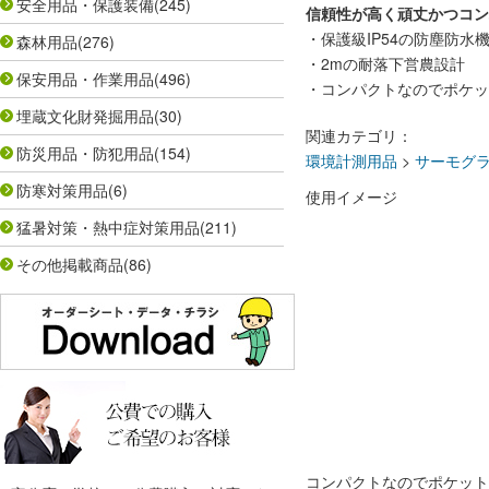
安全用品・保護装備
(245)
信頼性が高く頑丈かつコン
・保護級IP54の防塵防水
森林用品
(276)
・2mの耐落下営農設計
保安用品・作業用品
(496)
・コンパクトなのでポケッ
埋蔵文化財発掘用品
(30)
関連カテゴリ：
防災用品・防犯用品
(154)
環境計測用品
>
サーモグ
防寒対策用品
(6)
使用イメージ
猛暑対策・熱中症対策用品
(211)
その他掲載商品
(86)
コンパクトなのでポケット