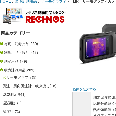
HOME
>
環境計測用品
>
サーモグラフィ
>
FLIR サーモグラフィカメラ C
商品カテゴリー
写真・記録用品
(380)
測量用品・設計
(451)
測定用品
(149)
環境計測用品
(209)
サーモグラフィ
(5)
風速・風向風速計・吹き流し
(18)
画像を拡大する
CO2測定器
(1)
測定温度範囲:-
温湿度計
(5)
温度分解能:0.
熱画像解像度(可
温度計
(73)
液晶ディスプ