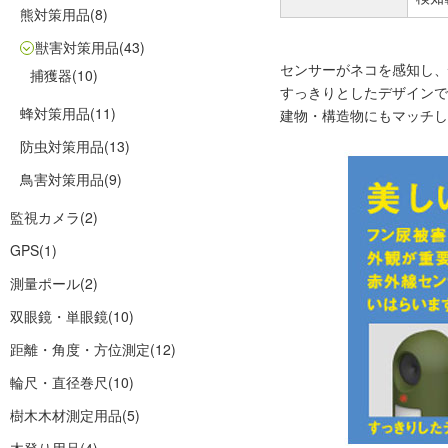
熊対策用品
(8)
獣害対策用品
(43)
センサーがネコを感知し、
捕獲器
(10)
すっきりとしたデザインで
蜂対策用品
(11)
建物・構造物にもマッチし
防虫対策用品
(13)
鳥害対策用品
(9)
監視カメラ
(2)
GPS
(1)
測量ポール
(2)
双眼鏡・単眼鏡
(10)
距離・角度・方位測定
(12)
輪尺・直径巻尺
(10)
樹木木材測定用品
(5)