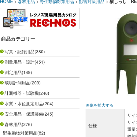
HOME
>
森林用品
>
野生動物対策用品
>
獣害対策用品
>
猫しっし RE
商品カテゴリー
写真・記録用品
(380)
測量用品・設計
(451)
測定用品
(149)
環境計測用品
(209)
計測機器・試験機
(246)
水質・水位測定用品
(204)
画像を拡大する
安全用品・保護装備
(245)
サイズ
サイズ
森林用品
(276)
仕様
重量
野生動物対策用品
(82)
検知