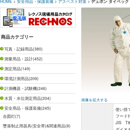
HOME
>
安全用品・保護装備
>
アスベスト対策
>
デュポン タイベック
商品カテゴリー
写真・記録用品
(380)
測量用品・設計
(452)
測定用品
(149)
環境計測用品
(209)
計測機器・試験機
(246)
水質・水位測定用品
(204)
画像を拡大する
安全用品・保護装備
(245)
使い捨
フード
合図灯
(7)
JIS 
墜落制止用器具(安全帯)&関連商品
(8)
ダイオ