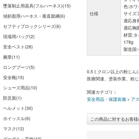
墜落制止用器具(フルハーネス)
(15)
色:ホワ
仕様
サイズ:
傾斜面用ハーネス・垂直親綱
(6)
適応身長(
セフティブロックシリーズ
(6)
適応胸囲(
材質:タ
現場用バッグ
(2)
178g
安全ベスト
(28)
製造国
腕章
(11)
ロングブーツ
(5)
0.5ミクロン以上の粉じん
安全靴
(15)
医療関連、塗装作業、粉じ
シューズ用品
(10)
関連カテゴリ：
防災面
(1)
安全用品・保護装備
>
ア
ヘルメット
(30)
ホイッスル
(6)
この商品に対するお客様
マスク
(12)
ゴーグル・耳栓
(10)