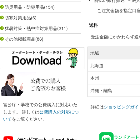
前払い銀行振込 －法
防災用品・防犯用品
(154)
ご注文金額を指定口
防寒対策用品
(6)
送料
猛暑対策・熱中症対策用品
(211)
受注金額にかかわらず送料の
その他掲載商品
(86)
地域
北海道
本州
沖縄・離島
官公庁・学校での公費購入に対応いた
詳細は
ショッピングガイ
します。 詳しくは
公費購入の対応につ
いて
をご覧ください。