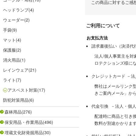
この商品に対するご感
ヘッドランプ
(4)
ウェーダー
(2)
ご利用について
手袋
(9)
お支払方法
マット
(4)
請求書後払い（決済代
保護服
(2)
法人/個人事業主を
消火用品
(1)
ロテクションズ様に
レインウェア
(21)
クレジットカード －
ライト
(7)
弊社はメールリンク
アスベスト対策
(17)
きご案内メール」か
防犯対策用品
(6)
代金引換 －法人・個
森林用品
(276)
配達時に商品と引き
保安用品・作業用品
(496)
数料が別途かかりま
埋蔵文化財発掘用品
(30)