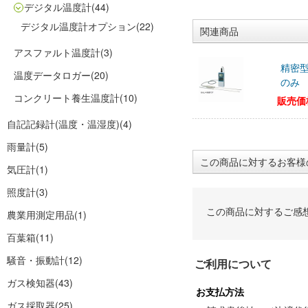
デジタル温度計
(44)
デジタル温度計オプション
(22)
関連商品
アスファルト温度計
(3)
精密型
温度データロガー
(20)
のみ N
コンクリート養生温度計
(10)
販売価
自記記録計(温度・温湿度)
(4)
雨量計
(5)
この商品に対するお客様
気圧計
(1)
照度計
(3)
この商品に対するご感
農業用測定用品
(1)
百葉箱
(11)
騒音・振動計
(12)
ご利用について
ガス検知器
(43)
お支払方法
ガス採取器
(25)