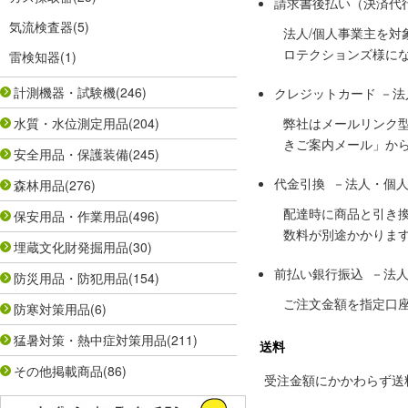
請求書後払い（決済代
気流検査器
(5)
法人/個人事業主を
ロテクションズ様に
雷検知器
(1)
計測機器・試験機
(246)
クレジットカード －
水質・水位測定用品
(204)
弊社はメールリンク
きご案内メール」か
安全用品・保護装備
(245)
代金引換 －法人・個
森林用品
(276)
配達時に商品と引き
保安用品・作業用品
(496)
数料が別途かかりま
埋蔵文化財発掘用品
(30)
前払い銀行振込 －法
防災用品・防犯用品
(154)
ご注文金額を指定口
防寒対策用品
(6)
猛暑対策・熱中症対策用品
(211)
送料
その他掲載商品
(86)
受注金額にかかわらず送料の