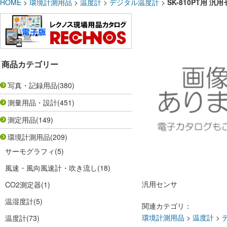
HOME
>
環境計測用品
>
温度計
>
デジタル温度計
>
SK-810PT用 汎用
商品カテゴリー
写真・記録用品
(380)
測量用品・設計
(451)
測定用品
(149)
環境計測用品
(209)
サーモグラフィ
(5)
風速・風向風速計・吹き流し
(18)
汎用センサ
CO2測定器
(1)
温湿度計
(5)
関連カテゴリ：
環境計測用品
>
温度計
>
温度計
(73)