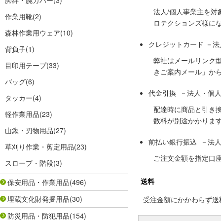
脚絆・腕カバー
(3)
法人/個人事業主を
作業用靴
(2)
ロテクションズ様に
森林作業用ウェア
(10)
クレジットカード －
背負子
(1)
弊社はメールリンク
目印用テープ
(33)
きご案内メール」か
バッグ
(6)
代金引換 －法人・個
タッカー
(4)
配達時に商品と引き
軽作業用品
(23)
数料が別途かかりま
山鍬・刃物用品
(27)
前払い銀行振込 －法
草刈り作業・剪定用品
(23)
ご注文金額を指定口
スロープ・階段
(3)
送料
保安用品・作業用品
(496)
埋蔵文化財発掘用品
(30)
受注金額にかかわらず送料の
防災用品・防犯用品
(154)