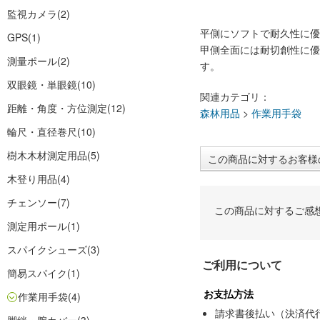
監視カメラ
(2)
平側にソフトで耐久性に優
GPS
(1)
甲側全面には耐切創性に優
測量ポール
(2)
す。
双眼鏡・単眼鏡
(10)
関連カテゴリ：
距離・角度・方位測定
(12)
森林用品
>
作業用手袋
輪尺・直径巻尺
(10)
樹木木材測定用品
(5)
この商品に対するお客様
木登り用品
(4)
チェンソー
(7)
この商品に対するご感
測定用ポール
(1)
スパイクシューズ
(3)
ご利用について
簡易スパイク
(1)
お支払方法
作業用手袋
(4)
請求書後払い（決済代