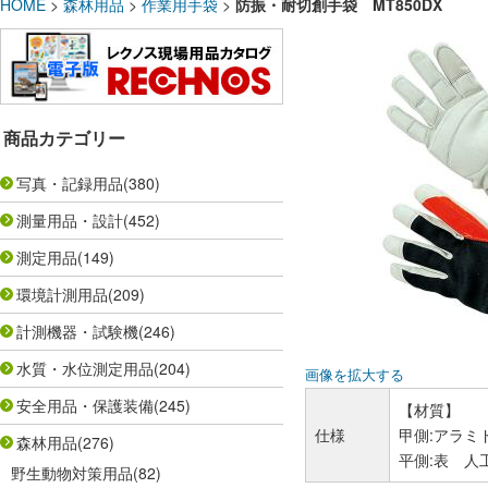
HOME
>
森林用品
>
作業用手袋
>
防振・耐切創手袋 MT850DX
商品カテゴリー
写真・記録用品
(380)
測量用品・設計
(452)
測定用品
(149)
環境計測用品
(209)
計測機器・試験機
(246)
水質・水位測定用品
(204)
画像を拡大する
安全用品・保護装備
(245)
【材質】
仕様
甲側:アラミ
森林用品
(276)
平側:表 人
野生動物対策用品
(82)