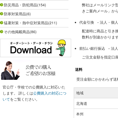
防災用品・防犯用品
(154)
弊社はメールリンク
きご案内メール」か
防寒対策用品
(6)
代金引換 －法人・個
猛暑対策・熱中症対策用品
(211)
配達時に商品と引き
その他掲載商品
(86)
数料が別途かかりま
前払い銀行振込 －法
ご注文金額を指定口
送料
受注金額にかかわらず送料の
官公庁・学校での公費購入に対応いた
地域
します。 詳しくは
公費購入の対応につ
いて
をご覧ください。
北海道
本州