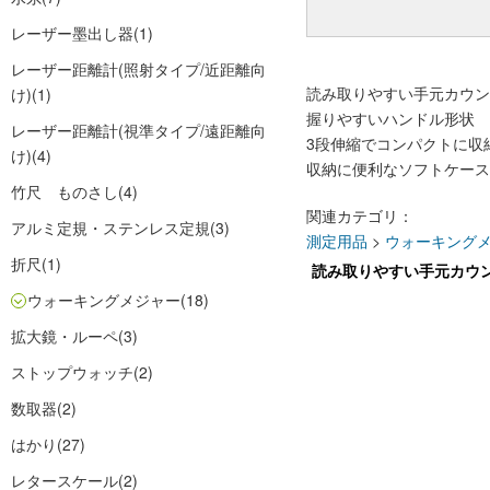
レーザー墨出し器
(1)
レーザー距離計(照射タイプ/近距離向
読み取りやすい手元カウン
け)
(1)
握りやすいハンドル形状
レーザー距離計(視準タイプ/遠距離向
3段伸縮でコンパクトに収
け)
(4)
収納に便利なソフトケース
竹尺 ものさし
(4)
関連カテゴリ：
アルミ定規・ステンレス定規
(3)
測定用品
>
ウォーキング
折尺
(1)
読み取りやすい手元カウ
ウォーキングメジャー
(18)
拡大鏡・ルーペ
(3)
ストップウォッチ
(2)
数取器
(2)
はかり
(27)
レタースケール
(2)