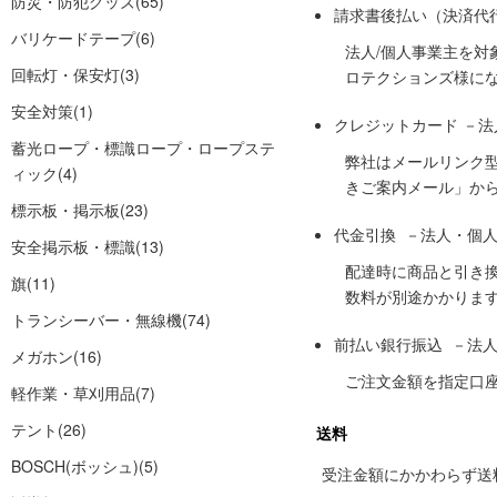
防災・防犯グッズ
(65)
請求書後払い（決済代
バリケードテープ
(6)
法人/個人事業主を
回転灯・保安灯
(3)
ロテクションズ様に
安全対策
(1)
クレジットカード －
蓄光ロープ・標識ロープ・ロープステ
弊社はメールリンク
ィック
(4)
きご案内メール」か
標示板・掲示板
(23)
代金引換 －法人・個
安全掲示板・標識
(13)
配達時に商品と引き
旗
(11)
数料が別途かかりま
トランシーバー・無線機
(74)
前払い銀行振込 －法
メガホン
(16)
ご注文金額を指定口
軽作業・草刈用品
(7)
テント
(26)
送料
BOSCH(ボッシュ)
(5)
受注金額にかかわらず送料の