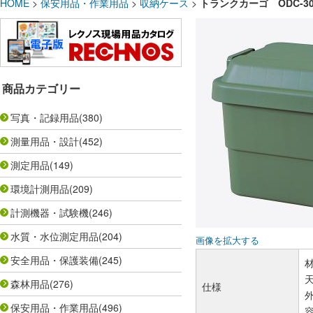
HOME
>
保安用品・作業用品
>
収納ケース
>
トランクカーゴ ODC-30
商品カテゴリー
写真・記録用品
(380)
測量用品・設計
(452)
測定用品
(149)
環境計測用品
(209)
計測機器・試験機
(246)
水質・水位測定用品
(204)
画像を拡大する
安全用品・保護装備
(245)
天
森林用品
(276)
仕様
外
保安用品・作業用品
(496)
容