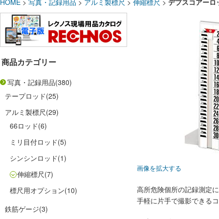
HOME
>
写真・記録用品
>
アルミ製標尺
>
伸縮標尺
>
デプスコアーロッド
商品カテゴリー
写真・記録用品
(380)
テープロッド
(25)
アルミ製標尺
(29)
66ロッド
(6)
ミリ目付ロッド
(5)
シンシンロッド
(1)
画像を拡大する
伸縮標尺
(7)
高所危険個所の記録測定に
標尺用オプション
(10)
手軽に片手で撮影できるコ
鉄筋ゲージ
(3)