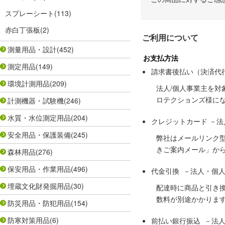
スプレーシート
(113)
赤白丁張板
(2)
ご利用について
測量用品・設計
(452)
お支払方法
測定用品
(149)
請求書後払い（決済代
環境計測用品
(209)
法人/個人事業主を
ロテクションズ様に
計測機器・試験機
(246)
水質・水位測定用品
(204)
クレジットカード －
安全用品・保護装備
(245)
弊社はメールリンク
きご案内メール」か
森林用品
(276)
保安用品・作業用品
(496)
代金引換 －法人・個
埋蔵文化財発掘用品
(30)
配達時に商品と引き
数料が別途かかりま
防災用品・防犯用品
(154)
防寒対策用品
(6)
前払い銀行振込 －法