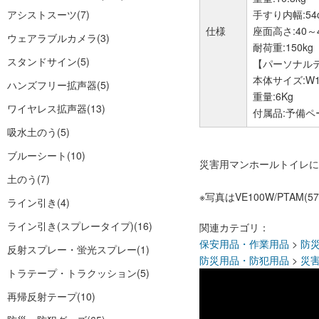
アシストスーツ
(7)
手すり内幅:54
仕様
座面高さ:40～4
ウェアラブルカメラ
(3)
耐荷重:150kg
スタンドサイン
(5)
【パーソナルテ
本体サイズ:W12
ハンズフリー拡声器
(5)
重量:6Kg
ワイヤレス拡声器
(13)
付属品:予備
吸水土のう
(5)
ブルーシート
(10)
災害用マンホールトイレに
土のう
(7)
※写真はVE100W/PTAM(57
ライン引き
(4)
ライン引き(スプレータイプ)
(16)
関連カテゴリ：
保安用品・作業用品
>
防
反射スプレー・蛍光スプレー
(1)
防災用品・防犯用品
>
災
トラテープ・トラクッション
(5)
再帰反射テープ
(10)