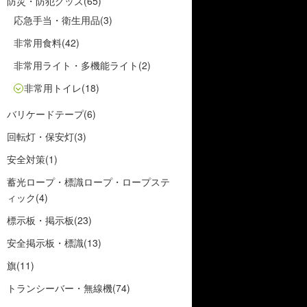
防災・防犯グッズ
(65)
応急手当・衛生用品
(3)
非常用食料
(42)
非常用ライト・多機能ライト
(2)
非常用トイレ
(18)
バリケードテープ
(6)
回転灯・保安灯
(3)
安全対策
(1)
蓄光ロープ・標識ロープ・ロープステ
ィック
(4)
標示板・掲示板
(23)
安全掲示板・標識
(13)
旗
(11)
トランシーバー・無線機
(74)