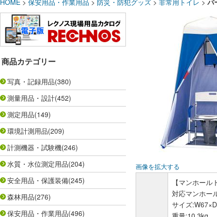
HOME
>
保安用品・作業用品
>
防災・防犯グッズ
>
非常用トイレ
>
パ
商品カテゴリー
写真・記録用品
(380)
測量用品・設計
(452)
測定用品
(149)
環境計測用品
(209)
計測機器・試験機
(246)
水質・水位測定用品
(204)
画像を拡大する
安全用品・保護装備
(245)
【マンホールト
対応マンホール内
森林用品
(276)
サイズ:W67×D5
保安用品・作業用品
(496)
重量:10.3kg