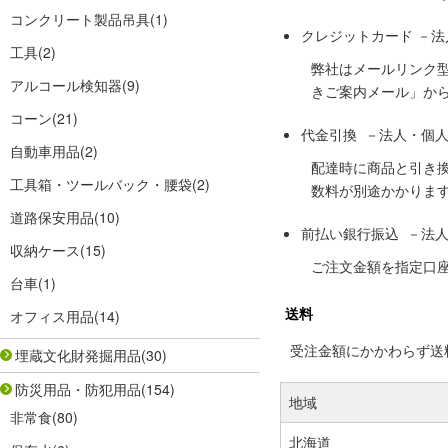
コンクリート製品吊具
(1)
クレジットカード －
工具
(2)
弊社はメールリンク
アルコール検知器
(9)
きご案内メール」か
コーン
(21)
代金引換 －法人・個
自動車用品
(2)
配達時に商品と引き
工具箱・ツールバック・腰袋
(2)
数料が別途かかりま
道路保安用品
(10)
前払い銀行振込 －法
収納ケース
(15)
ご注文金額を指定口
台車
(1)
送料
オフィス用品
(14)
受注金額にかかわらず送料の
埋蔵文化財発掘用品
(30)
防災用品・防犯用品
(154)
地域
非常食
(80)
北海道