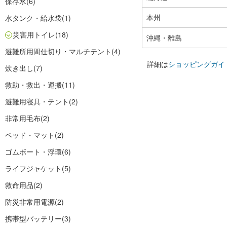
保存水
(6)
本州
水タンク・給水袋
(1)
災害用トイレ
(18)
沖縄・離島
避難所用間仕切り・マルチテント
(4)
詳細は
ショッピングガイ
炊き出し
(7)
救助・救出・運搬
(11)
避難用寝具・テント
(2)
非常用毛布
(2)
ベッド・マット
(2)
ゴムボート・浮環
(6)
ライフジャケット
(5)
救命用品
(2)
防災非常用電源
(2)
携帯型バッテリー
(3)