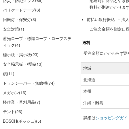
防災・防犯グッズ
(65)
配達時に商品と引き
数料が別途かかりま
バリケードテープ
(6)
回転灯・保安灯
(3)
前払い銀行振込 －法
安全対策
(1)
ご注文金額を指定口
蓄光ロープ・標識ロープ・ロープステ
送料
ィック
(4)
受注金額にかかわらず送料の
標示板・掲示板
(23)
安全掲示板・標識
(13)
地域
旗
(11)
北海道
トランシーバー・無線機
(74)
本州
メガホン
(16)
軽作業・草刈用品
(7)
沖縄・離島
テント
(26)
詳細は
ショッピングガイ
BOSCH(ボッシュ)
(5)