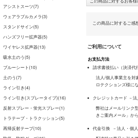
この商品に対するお客様
アシストスーツ
(7)
ウェアラブルカメラ
(3)
この商品に対するご感
スタンドサイン
(5)
ハンズフリー拡声器
(5)
ご利用について
ワイヤレス拡声器
(13)
吸水土のう
(5)
お支払方法
ブルーシート
(10)
請求書後払い（決済代
土のう
(7)
法人/個人事業主を
ロテクションズ様に
ライン引き
(4)
ライン引き(スプレータイプ)
(16)
クレジットカード －
反射スプレー・蛍光スプレー
(1)
弊社はメールリンク
きご案内メール」か
トラテープ・トラクッション
(5)
再帰反射テープ
(10)
代金引換 －法人・個