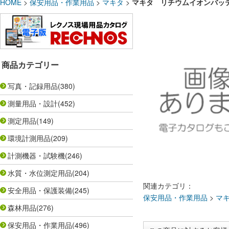
HOME
>
保安用品・作業用品
>
マキタ
>
マキタ リチウムイオンバッテリー 1
商品カテゴリー
写真・記録用品
(380)
測量用品・設計
(452)
測定用品
(149)
環境計測用品
(209)
計測機器・試験機
(246)
水質・水位測定用品
(204)
関連カテゴリ：
安全用品・保護装備
(245)
保安用品・作業用品
>
マ
森林用品
(276)
保安用品・作業用品
(496)