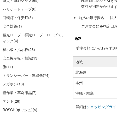
防災・防犯グッズ
(65)
配達時に商品と引き
数料が別途かかりま
バリケードテープ
(6)
回転灯・保安灯
(3)
前払い銀行振込 －法
安全対策
(1)
ご注文金額を指定口
蓄光ロープ・標識ロープ・ロープステ
送料
ィック
(4)
受注金額にかかわらず送料の
標示板・掲示板
(23)
安全掲示板・標識
(13)
地域
旗
(11)
北海道
トランシーバー・無線機
(74)
本州
メガホン
(16)
軽作業・草刈用品
(7)
沖縄・離島
テント
(26)
詳細は
ショッピングガイ
BOSCH(ボッシュ)
(5)