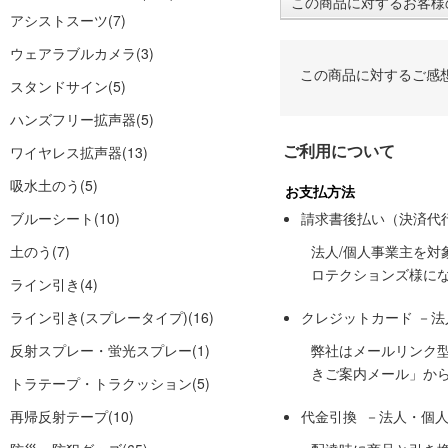
この商品に対するお客様
アシストスーツ
(7)
ウェアラブルカメラ
(3)
この商品に対するご感
スタンドサイン
(5)
ハンズフリー拡声器
(5)
ご利用について
ワイヤレス拡声器
(13)
吸水土のう
(5)
お支払方法
ブルーシート
(10)
請求書後払い（決済代
土のう
(7)
法人/個人事業主を
ロテクションズ様に
ライン引き
(4)
ライン引き(スプレータイプ)
(16)
クレジットカード －
反射スプレー・蛍光スプレー
(1)
弊社はメールリンク
きご案内メール」か
トラテープ・トラクッション
(5)
再帰反射テープ
(10)
代金引換 －法人・個