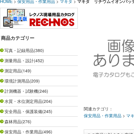
HOME
>
保安用品・作業用品
>
マキタ
>
マキタ リチウムイオンバッテリー 1
商品カテゴリー
写真・記録用品
(380)
測量用品・設計
(452)
測定用品
(149)
環境計測用品
(209)
計測機器・試験機
(246)
水質・水位測定用品
(204)
関連カテゴリ：
安全用品・保護装備
(245)
保安用品・作業用品
>
マ
森林用品
(276)
保安用品・作業用品
(496)