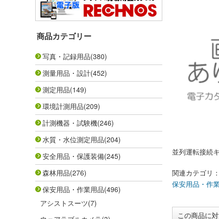
商品カテゴリー
写真・記録用品
(380)
測量用品・設計
(452)
測定用品
(149)
環境計測用品
(209)
計測機器・試験機
(246)
水質・水位測定用品
(204)
並列運転接続
安全用品・保護装備
(245)
森林用品
(276)
関連カテゴリ
保安用品・作
保安用品・作業用品
(496)
アシストスーツ
(7)
この商品に対