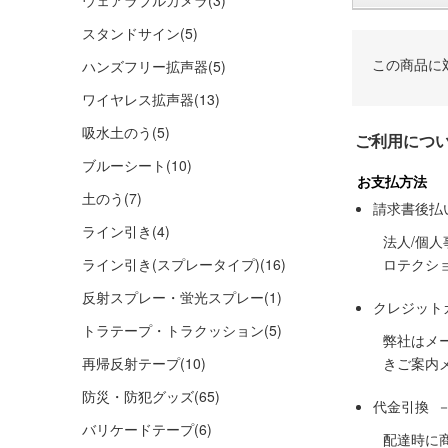
ウェアラブルカメラ
(3)
スタンドサイン
(5)
この商品に
ハンズフリー拡声器
(5)
ワイヤレス拡声器
(13)
吸水土のう
(5)
ご利用につ
ブルーシート
(10)
お支払方法
土のう
(7)
請求書後払
ライン引き
(4)
法人/個
ライン引き(スプレータイプ)
(16)
ロテクシ
反射スプレー・蛍光スプレー
(1)
クレジット
トラテープ・トラクッション
(5)
弊社はメ
再帰反射テープ
(10)
きご案内
防災・防犯グッズ
(65)
代金引換 
バリケードテープ
(6)
配達時に