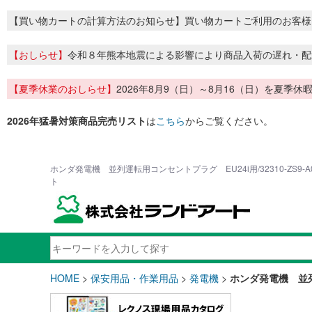
【買い物カートの計算方法のお知らせ】買い物カートご利用のお客様
【おしらせ】
令和８年熊本地震による影響により商品入荷の遅れ・配
【夏季休業のおしらせ】
2026年8月9（日）～8月16（日）を夏
2026年猛暑対策商品完売リスト
は
こちら
からご覧ください。
ホンダ発電機 並列運転用コンセントプラグ EU24i用/32310-ZS9-
ト
HOME
>
保安用品・作業用品
>
発電機
>
ホンダ発電機 並列運