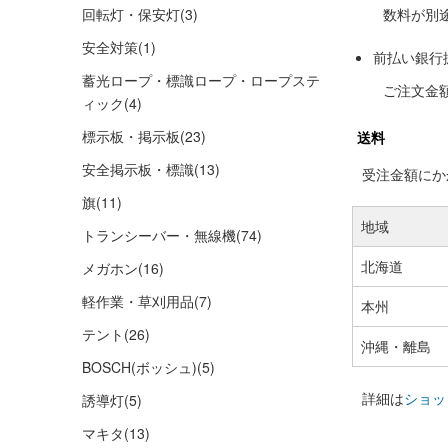
回転灯・保安灯
(3)
数料が別
安全対策
(1)
前払い銀行
蓄光ロープ・標識ロープ・ロープステ
ご注文金
ィック
(4)
標示板・掲示板
(23)
送料
安全掲示板・標識
(13)
受注金額にかか
旗
(11)
地域
トランシーバー・無線機
(74)
北海道
メガホン
(16)
軽作業・草刈用品
(7)
本州
テント
(26)
沖縄・離島
BOSCH(ボッシュ)
(5)
詳細は
ショッ
誘導灯
(5)
マキタ
(13)