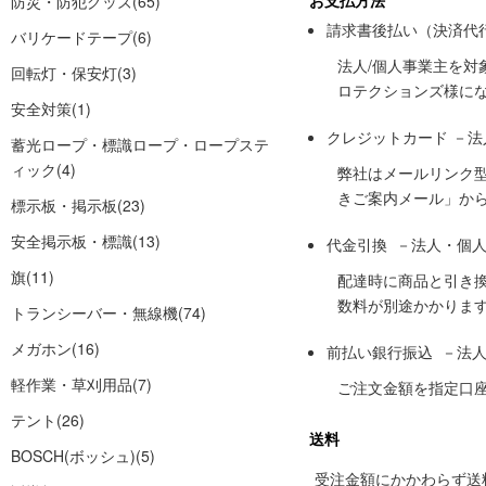
お支払方法
防災・防犯グッズ
(65)
請求書後払い（決済代
バリケードテープ
(6)
法人/個人事業主を
回転灯・保安灯
(3)
ロテクションズ様に
安全対策
(1)
クレジットカード －
蓄光ロープ・標識ロープ・ロープステ
ィック
(4)
弊社はメールリンク
きご案内メール」か
標示板・掲示板
(23)
安全掲示板・標識
(13)
代金引換 －法人・個
旗
(11)
配達時に商品と引き
数料が別途かかりま
トランシーバー・無線機
(74)
メガホン
(16)
前払い銀行振込 －法
軽作業・草刈用品
(7)
ご注文金額を指定口
テント
(26)
送料
BOSCH(ボッシュ)
(5)
受注金額にかかわらず送料の