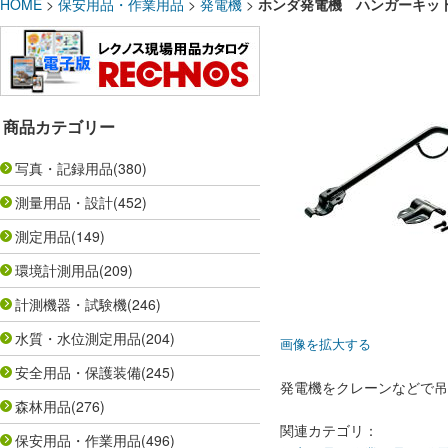
HOME
>
保安用品・作業用品
>
発電機
>
ホンダ発電機 ハンガーキット 06
商品カテゴリー
写真・記録用品
(380)
測量用品・設計
(452)
測定用品
(149)
環境計測用品
(209)
計測機器・試験機
(246)
水質・水位測定用品
(204)
画像を拡大する
安全用品・保護装備
(245)
発電機をクレーンなどで吊
森林用品
(276)
関連カテゴリ：
保安用品・作業用品
(496)