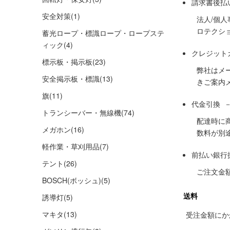
請求書後払
安全対策
(1)
法人/個
ロテクシ
蓄光ロープ・標識ロープ・ロープステ
ィック
(4)
クレジット
標示板・掲示板
(23)
弊社はメ
安全掲示板・標識
(13)
きご案内
旗
(11)
代金引換 
トランシーバー・無線機
(74)
配達時に
メガホン
(16)
数料が別
軽作業・草刈用品
(7)
前払い銀行
テント
(26)
ご注文金
BOSCH(ボッシュ)
(5)
送料
誘導灯
(5)
マキタ
(13)
受注金額にかか