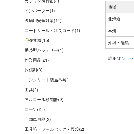
ガソリン携行缶
(3)
地域
インバーター
(1)
北海道
現場用安全対策
(11)
コードリール・延長コード
(4)
本州
発電機
(15)
沖縄・離島
携帯型バッテリー
(4)
詳細は
ショッ
作業用品
(21)
探傷剤
(3)
コンクリート製品吊具
(1)
工具
(2)
アルコール検知器
(9)
コーン
(21)
自動車用品
(2)
工具箱・ツールバック・腰袋
(2)