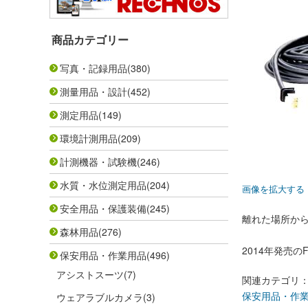
商品カテゴリー
写真・記録用品
(380)
測量用品・設計
(452)
測定用品
(149)
環境計測用品
(209)
計測機器・試験機
(246)
水質・水位測定用品
(204)
画像を拡大する
安全用品・保護装備
(245)
離れた場所か
森林用品
(276)
2014年発売
保安用品・作業用品
(496)
アシストスーツ
(7)
関連カテゴリ
保安用品・作
ウェアラブルカメラ
(3)