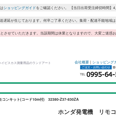
は
ショッピングガイド
をご確認ください。 【当日出荷受注締切時間】4月～8月
送遅延が生じております。何卒ご了承ください。集荷・配達不能地域は
季休暇とさせていただきます。当該期間は休業となりますので、大変ご迷
会社概要
|
ショッピング
A | ハイビスカス測量用品のランドアート
ンキット(コード10m付) 32380-Z37-830ZA
ホンダ発電機 リモコンキ