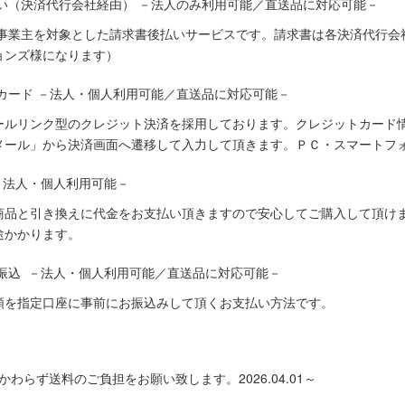
い（決済代行会社経由） －法人のみ利用可能／直送品に対応可能－
人事業主を対象とした請求書後払いサービスです。請求書は各決済代行会
ョンズ様になります）
カード －法人・個人利用可能／直送品に対応可能－
ールリンク型のクレジット決済を採用しております。クレジットカード
メール」から決済画面へ遷移して入力して頂きます。ＰＣ・スマートフ
－法人・個人利用可能－
商品と引き換えに代金をお支払い頂きますので安心してご購入して頂けま
途かかります。
振込 －法人・個人利用可能／直送品に対応可能－
額を指定口座に事前にお振込みして頂くお支払い方法です。
わらず送料のご負担をお願い致します。2026.04.01～