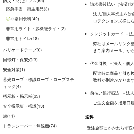
防災・防犯グッズ
(65)
請求書後払い（決済代
応急手当・衛生用品
(3)
法人/個人事業主を
非常用食料
(42)
ロテクションズ様に
非常用ライト・多機能ライト
(2)
クレジットカード －
非常用トイレ
(18)
弊社はメールリンク
バリケードテープ
(6)
きご案内メール」か
回転灯・保安灯
(3)
代金引換 －法人・個
安全対策
(1)
配達時に商品と引き
蓄光ロープ・標識ロープ・ロープステ
数料が別途かかりま
ィック
(4)
前払い銀行振込 －法
標示板・掲示板
(23)
ご注文金額を指定口
安全掲示板・標識
(13)
旗
(11)
送料
トランシーバー・無線機
(74)
受注金額にかかわらず送料の