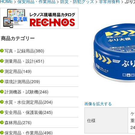
HOME
>
保安用品・作業用品
>
防災・防犯グッズ
>
非常用食料
>
ぶり大
商品カテゴリー
写真・記録用品
(380)
測量用品・設計
(451)
測定用品
(149)
環境計測用品
(209)
計測機器・試験機
(246)
水質・水位測定用品
(204)
画像を拡大する
安全用品・保護装備
(245)
ケ
仕様
重
森林用品
(276)
2
保安用品・作業用品
(496)