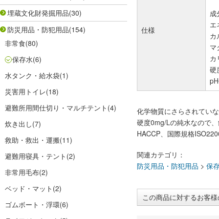
埋蔵文化財発掘用品
(30)
成
エ
防災用品・防犯用品
(154)
仕様
カ
非常食
(80)
マ
カ
保存水
(6)
硬度
水タンク・給水袋
(1)
pH
災害用トイレ
(18)
避難所用間仕切り・マルチテント
(4)
化学物質にさらされていな
硬度0mg/Lの純水なの
炊き出し
(7)
HACCP、国際規格ISO2
救助・救出・運搬
(11)
関連カテゴリ：
避難用寝具・テント
(2)
防災用品・防犯用品
>
保
非常用毛布
(2)
ベッド・マット
(2)
この商品に対するお客様
ゴムボート・浮環
(6)