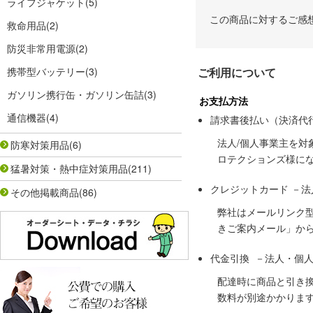
ライフジャケット
(5)
この商品に対するご感
救命用品
(2)
防災非常用電源
(2)
携帯型バッテリー
(3)
ご利用について
ガソリン携行缶・ガソリン缶詰
(3)
お支払方法
通信機器
(4)
請求書後払い（決済代
法人/個人事業主を
防寒対策用品
(6)
ロテクションズ様に
猛暑対策・熱中症対策用品
(211)
クレジットカード －
その他掲載商品
(86)
弊社はメールリンク
きご案内メール」か
代金引換 －法人・個
配達時に商品と引き
数料が別途かかりま