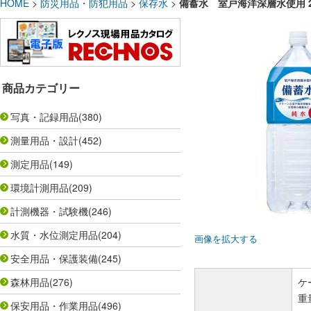
HOME
>
防災用品・防犯用品
>
保存水
>
備蓄水 室戸海洋深層水使用 2
商品カテゴリー
写真・記録用品
(380)
測量用品・設計
(452)
測定用品
(149)
環境計測用品
(209)
計測機器・試験機
(246)
水質・水位測定用品
(204)
画像を拡大する
安全用品・保護装備
(245)
森林用品
(276)
ケ
重量
保安用品・作業用品
(496)