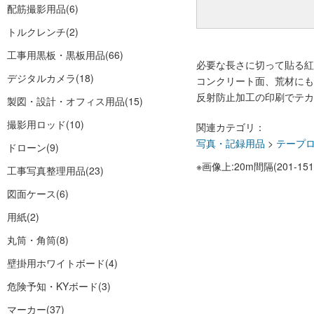
配筋撮影用品
(6)
トルクレンチ
(2)
工事用黒板・黒板用品
(66)
必要な長さに切って貼る紅
デジタルカメラ
(18)
コンクリート面、荒材にも
反射防止加工の印刷でテカ
製図・設計・オフィス用品
(15)
撮影用ロッド
(10)
関連カテゴリ：
写真・記録用品
>
テープ
ドローン
(9)
※画像上:20m間隔(201-151
工事写真整理用品
(23)
図面ケース
(6)
用紙
(2)
丸筒・角筒
(8)
壁掛用ホワイトボード
(4)
危険予知・KYボード
(3)
マーカー
(37)