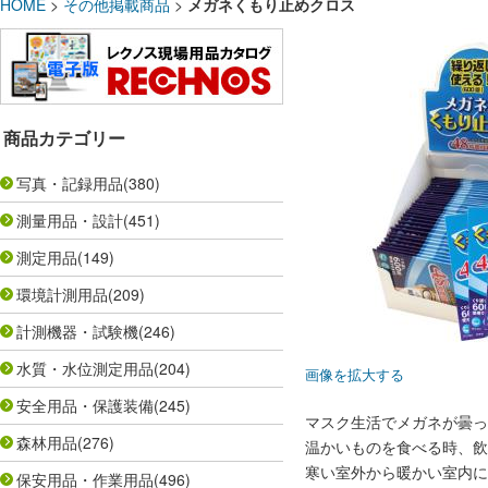
HOME
>
その他掲載商品
>
メガネくもり止めクロス
商品カテゴリー
写真・記録用品
(380)
測量用品・設計
(451)
測定用品
(149)
環境計測用品
(209)
計測機器・試験機
(246)
水質・水位測定用品
(204)
画像を拡大する
安全用品・保護装備
(245)
マスク生活でメガネが曇っ
森林用品
(276)
温かいものを食べる時、飲
寒い室外から暖かい室内に
保安用品・作業用品
(496)