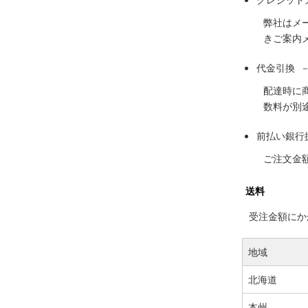
弊社はメ
きご案内
代金引換 
配達時に
数料が別
前払い銀行
ご注文金
送料
受注金額にかか
地域
北海道
本州