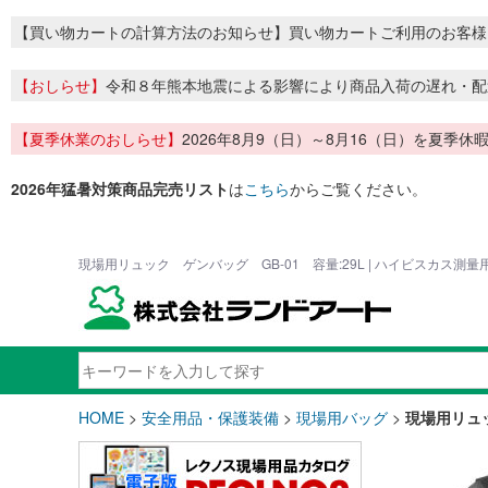
【買い物カートの計算方法のお知らせ】買い物カートご利用のお客様
【おしらせ】
令和８年熊本地震による影響により商品入荷の遅れ・配
【夏季休業のおしらせ】
2026年8月9（日）～8月16（日）を夏
2026年猛暑対策商品完売リスト
は
こちら
からご覧ください。
現場用リュック ゲンバッグ GB-01 容量:29L | ハイビスカス測
HOME
>
安全用品・保護装備
>
現場用バッグ
>
現場用リュッ