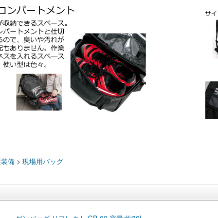
：
護装備
>
現場用バッグ