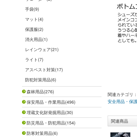
手袋
(9)
マット
(4)
保護服
(2)
消火用品
(1)
レインウェア
(21)
ライト
(7)
アスベスト対策
(17)
防犯対策用品
(6)
森林用品
(276)
関連カテゴリ
安全用品・保
保安用品・作業用品
(496)
埋蔵文化財発掘用品
(30)
関連商品
防災用品・防犯用品
(154)
防寒対策用品
(6)