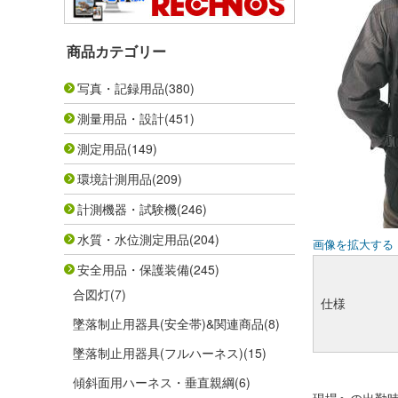
商品カテゴリー
写真・記録用品
(380)
測量用品・設計
(451)
測定用品
(149)
環境計測用品
(209)
計測機器・試験機
(246)
水質・水位測定用品
(204)
画像を拡大する
安全用品・保護装備
(245)
合図灯
(7)
仕様
墜落制止用器具(安全帯)&関連商品
(8)
墜落制止用器具(フルハーネス)
(15)
傾斜面用ハーネス・垂直親綱
(6)