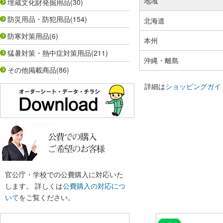
地域
埋蔵文化財発掘用品
(30)
防災用品・防犯用品
(154)
北海道
防寒対策用品
(6)
本州
猛暑対策・熱中症対策用品
(211)
沖縄・離島
その他掲載商品
(86)
詳細は
ショッピングガイ
官公庁・学校での公費購入に対応いた
します。 詳しくは
公費購入の対応につ
いて
をご覧ください。