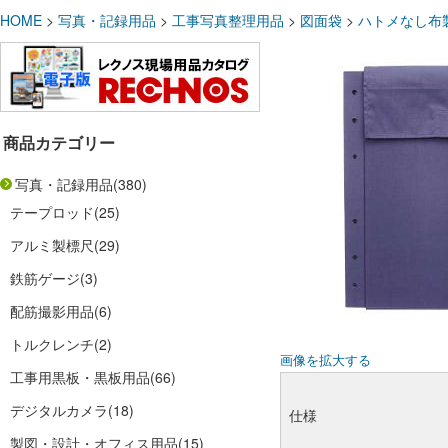
HOME
>
写真・記録用品
>
工事写真整理用品
>
図面袋
>
ハトメなし布
商品カテゴリー
写真・記録用品
(380)
テープロッド
(25)
アルミ製標尺
(29)
鉄筋ゲージ
(3)
配筋撮影用品
(6)
トルクレンチ
(2)
画像を拡大する
工事用黒板・黒板用品
(66)
デジタルカメラ
(18)
仕様
製図・設計・オフィス用品
(15)