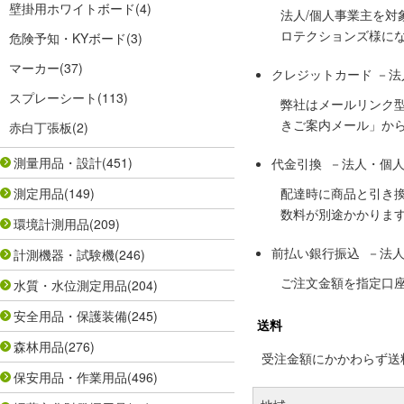
壁掛用ホワイトボード
(4)
法人/個人事業主を
ロテクションズ様に
危険予知・KYボード
(3)
マーカー
(37)
クレジットカード －
スプレーシート
(113)
弊社はメールリンク
きご案内メール」か
赤白丁張板
(2)
測量用品・設計
(451)
代金引換 －法人・個
測定用品
(149)
配達時に商品と引き
数料が別途かかりま
環境計測用品
(209)
前払い銀行振込 －法
計測機器・試験機
(246)
ご注文金額を指定口
水質・水位測定用品
(204)
安全用品・保護装備
(245)
送料
森林用品
(276)
受注金額にかかわらず送料の
保安用品・作業用品
(496)