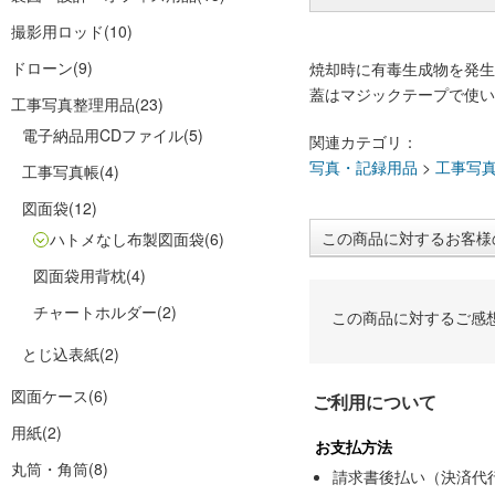
撮影用ロッド
(10)
ドローン
(9)
焼却時に有毒生成物を発生
蓋はマジックテープで使い
工事写真整理用品
(23)
電子納品用CDファイル
(5)
関連カテゴリ：
写真・記録用品
>
工事写
工事写真帳
(4)
図面袋
(12)
この商品に対するお客様
ハトメなし布製図面袋
(6)
図面袋用背枕
(4)
チャートホルダー
(2)
この商品に対するご感
とじ込表紙
(2)
図面ケース
(6)
ご利用について
用紙
(2)
お支払方法
丸筒・角筒
(8)
請求書後払い（決済代