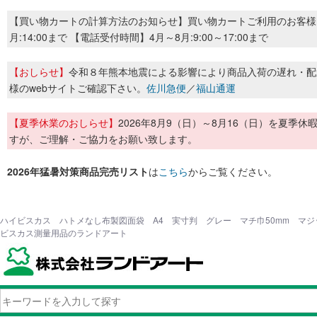
【買い物カートの計算方法のお知らせ】買い物カートご利用のお客様
月:14:00まで 【電話受付時間】4月～8月:9:00～17:00まで
【おしらせ】
令和８年熊本地震による影響により商品入荷の遅れ・配
様のwebサイトご確認下さい。
佐川急便
／
福山通運
【夏季休業のおしらせ】
2026年8月9（日）～8月16（日）を夏
すが、ご理解・ご協力をお願い致します。
2026年猛暑対策商品完売リスト
は
こちら
からご覧ください。
ハイビスカス ハトメなし布製図面袋 A4 実寸判 グレー マチ巾50mm マジック
ビスカス測量用品のランドアート