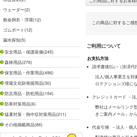
この商品に対するお客様
ウェーダー
(2)
救命胴衣・浮環
(12)
この商品に対するご感
ゴムボート
(12)
漏水探知
(5)
ご利用について
安全用品・保護装備
(245)
お支払方法
森林用品
(276)
請求書後払い（決済代
保安用品・作業用品
(496)
法人/個人事業主を
埋蔵文化財発掘用品
(30)
ロテクションズ様に
防災用品・防犯用品
(154)
クレジットカード －
防寒対策用品
(6)
弊社はメールリンク
きご案内メール」か
猛暑対策・熱中症対策用品
(211)
その他掲載商品
(86)
代金引換 －法人・個