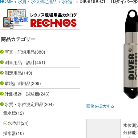
HOME
>
水質・水位測定用品
>
水位計
>
DIK-615A-C1 TDダイバー
商品カテゴリー
写真・記録用品
(380)
測量用品・設計
(451)
測定用品
(149)
環境計測用品
(209)
計測機器・試験機
(246)
水質・水位測定用品
(204)
画像を拡大する
量水標
(12)
水位計
(24)
水位測定
分解能:
採水器
(10)