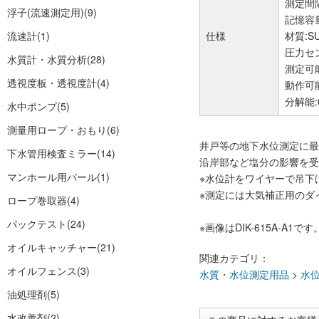
測定間隔
浮子(流速測定用)
(9)
記憶容量
流速計
(1)
仕様
材質:SU
圧力セ
水質計・水質分析
(28)
測定可能
透視度板・透視度計
(4)
動作可
分解能:
水中ポンプ
(5)
測量用ロープ・おもり
(6)
井戸等の地下水位測定に最
下水管用検査ミラー
(14)
沿岸部など塩分の影響を受
マンホール用バール
(1)
※水位計をワイヤーで吊下
※測定には大気補正用のダイバー
ロープ巻取器
(4)
パックテスト
(24)
※画像はDIK-615A-A1です
オイルキャッチャー
(21)
関連カテゴリ：
オイルフェンス
(3)
水質・水位測定用品
>
水
油処理剤
(5)
水改善剤
(2)