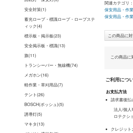
関連カテゴリ
安全対策
(1)
保安用品・作
保安用品・作
蓄光ロープ・標識ロープ・ロープステ
ィック
(4)
この商品に対
標示板・掲示板
(23)
安全掲示板・標識
(13)
旗
(11)
この商品に
トランシーバー・無線機
(74)
メガホン
(16)
ご利用につ
軽作業・草刈用品
(7)
お支払方法
テント
(26)
請求書後払
BOSCH(ボッシュ)
(5)
法人/個
誘導灯
(5)
ロテクシ
マキタ
(13)
クレジット