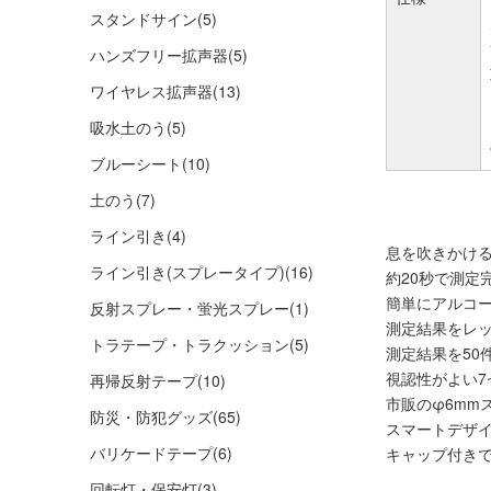
スタンドサイン
(5)
ハンズフリー拡声器
(5)
ワイヤレス拡声器
(13)
吸水土のう
(5)
ブルーシート
(10)
土のう
(7)
ライン引き
(4)
息を吹きかけ
ライン引き(スプレータイプ)
(16)
約20秒で測定完
簡単にアルコ
反射スプレー・蛍光スプレー
(1)
測定結果をレ
トラテープ・トラクッション
(5)
測定結果を50
視認性がよい7
再帰反射テープ
(10)
市販のφ6mm
防災・防犯グッズ
(65)
スマートデザ
バリケードテープ
(6)
キャップ付き
回転灯・保安灯
(3)