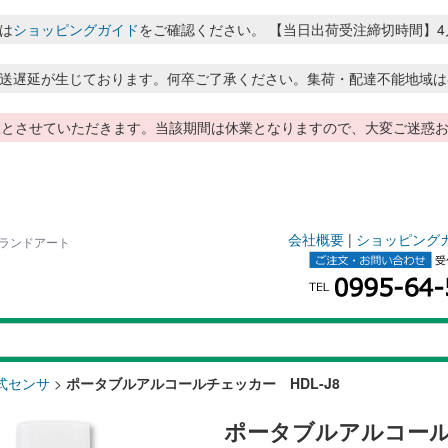
は
ショッピングガイド
をご確認ください。 【当日出荷受注締切時間】4月～8月
送遅延が生じております。何卒ご了承ください。集荷・配達不能地域は
季休暇とさせていただきます。当該期間は休業となりますので、大変ご迷
会社概要
|
ショッピング
のランドアート
式センサ
>
ポータブルアルコールチェッカー HDL-J8
ポータブルアルコールチ