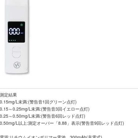
測定結果
0.15mg/L未満:(警告音1回グリーン点灯)
0.15～0.25mg/L未満:(警告音3回イエロー点灯)
0.25～0.50mg/L未満:(警告音6回レッド点灯)
0.50mg/L以上:測定オーバー「8.88」表示(警告音9回レッド点灯)
電源:リチウムイオンポリマー電池 300mAh(充電式)