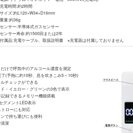
充電時間:約2時間
サイズ:約L120×W34×D16mm
重量:約36g
センサー:半導体式ガスセンサー
センサー寿命:約1500回または2年
付属品:充電ケーブル、取扱説明書 ※充電器は付属しておりません
るだけで呼気中のアルコール濃度を測定
了(予熱に約10秒、息を吹きこみ5～10秒)
ールチェックができる
ッド・イエロー・グリーンの3色で表示
件記録できるメモリー機能搭載
セグメントLED表示
ストローにも対応
インで持ち運びにも便利
で清潔