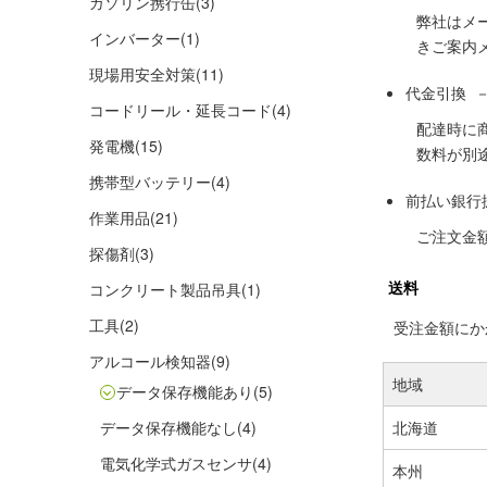
ガソリン携行缶
(3)
弊社はメ
インバーター
(1)
きご案内
現場用安全対策
(11)
代金引換 
コードリール・延長コード
(4)
配達時に
発電機
(15)
数料が別
携帯型バッテリー
(4)
前払い銀行
作業用品
(21)
ご注文金
探傷剤
(3)
送料
コンクリート製品吊具
(1)
工具
(2)
受注金額にかか
アルコール検知器
(9)
地域
データ保存機能あり
(5)
データ保存機能なし
(4)
北海道
電気化学式ガスセンサ
(4)
本州