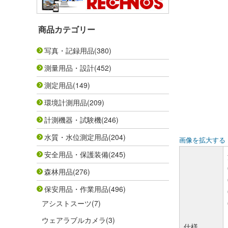
商品カテゴリー
写真・記録用品
(380)
測量用品・設計
(452)
測定用品
(149)
環境計測用品
(209)
計測機器・試験機
(246)
水質・水位測定用品
(204)
画像を拡大する
安全用品・保護装備
(245)
森林用品
(276)
保安用品・作業用品
(496)
アシストスーツ
(7)
ウェアラブルカメラ
(3)
仕様