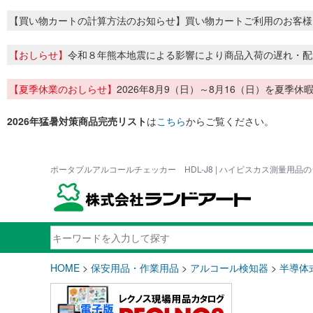
【買い物カートの計算方法のお知らせ】買い物カートご利用のお客様
【おしらせ】
令和８年熊本地震による影響により商品入荷の遅れ・配
【夏季休業のおしらせ】
2026年8月9（日）～8月16（日）を夏
2026年猛暑対策商品完売リスト
は
こちら
からご覧ください。
ポータブルアルコールチェッカー HDL-J8 | ハイビスカス測量用品
HOME
>
保安用品・作業用品
>
アルコール検知器
>
半導体