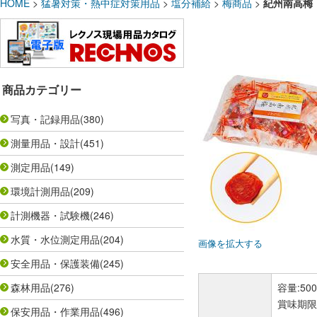
HOME
>
猛暑対策・熱中症対策用品
>
塩分補給
>
梅商品
>
紀州南高梅 
商品カテゴリー
写真・記録用品
(380)
測量用品・設計
(451)
測定用品
(149)
環境計測用品
(209)
計測機器・試験機
(246)
水質・水位測定用品
(204)
画像を拡大する
安全用品・保護装備
(245)
森林用品
(276)
容量:500
賞味期限:
保安用品・作業用品
(496)