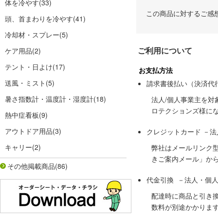
体を冷やす
(33)
この商品に対するご感
頭、首まわりを冷やす
(41)
冷却材・スプレー
(5)
ご利用について
ケア用品
(2)
テント・日よけ
(17)
お支払方法
送風・ミスト
(5)
請求書後払い（決済代
暑さ指数計・温度計・湿度計
(18)
法人/個人事業主を
ロテクションズ様に
熱中症看板
(9)
アウトドア用品
(3)
クレジットカード －
キャリー
(2)
弊社はメールリンク
きご案内メール」か
その他掲載商品
(86)
代金引換 －法人・個
配達時に商品と引き
数料が別途かかりま