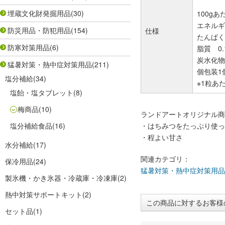
埋蔵文化財発掘用品
(30)
100g
エネルギー
防災用品・防犯用品
(154)
仕様
たんぱく質
防寒対策用品
(6)
脂質 0.
炭水化物 
猛暑対策・熱中症対策用品
(211)
個包装1
塩分補給
(34)
※1粒
塩飴・塩タブレット
(8)
梅商品
(10)
ランドアートオリジナル商
塩分補給食品
(16)
・はちみつをたっぷり使っ
・程よい甘さ
水分補給
(17)
関連カテゴリ：
保冷用品
(24)
猛暑対策・熱中症対策用品
製氷機・かき氷器・冷蔵庫・冷凍庫
(2)
熱中対策サポートキット
(2)
この商品に対するお客様
セット品
(1)