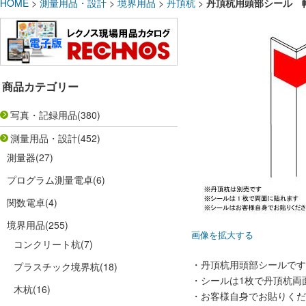
HOME
>
測量用品・設計
>
境界用品
>
丹頂杭
>
丹頂杭用頭部シール 幅
商品カテゴリー
写真・記録用品
(380)
測量用品・設計
(452)
測量器
(27)
プログラム測量電卓
(6)
関数電卓
(4)
境界用品
(255)
画像を拡大する
コンクリート杭
(7)
・丹頂杭用頭部シールです
プラスチック境界杭
(18)
・シールは1枚で丹頂杭両
木杭
(16)
・お客様自身でお貼りくだ