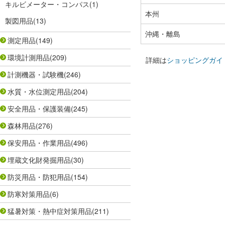
キルビメーター・コンパス
(1)
本州
製図用品
(13)
沖縄・離島
測定用品
(149)
環境計測用品
(209)
詳細は
ショッピングガイ
計測機器・試験機
(246)
水質・水位測定用品
(204)
安全用品・保護装備
(245)
森林用品
(276)
保安用品・作業用品
(496)
埋蔵文化財発掘用品
(30)
防災用品・防犯用品
(154)
防寒対策用品
(6)
猛暑対策・熱中症対策用品
(211)