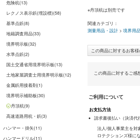
危険杭
(13)
※丹頂杭は別売です
レクノス表示鋲(埋設標)
(58)
基準点鋲
(8)
関連カテゴリ：
測量用品・設計
>
境界用
地籍調査用品
(33)
境界明示板
(32)
この商品に対するお客様
水準点鋲
(2)
国土交通省用境界明示板
(13)
この商品に対するご感
土地家屋調査士用境界明示板
(12)
金属鋲用接着剤
(1)
境界明示補助板
(30)
ご利用について
丹頂杭
(9)
お支払方法
高速道路用杭・鋲
(3)
請求書後払い（決済代
ハンマー・掛矢
(11)
法人/個人事業主を
ロテクションズ様に
ハンマードリル
(11)