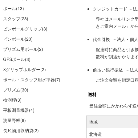
ポール
(13)
クレジットカード －
スタッフ
(28)
弊社はメールリンク
きご案内メール」か
ピンポールグリップ
(3)
ピンポール
(20)
代金引換 －法人・個
プリズム用ポール
(2)
配達時に商品と引き
数料が別途かかりま
GPSポール
(3)
Xグリップホルダー
(2)
前払い銀行振込 －法
ポール・スタッフ用水準器
(7)
ご注文金額を指定口
プリズム
(30)
送料
検測桿
(3)
受注金額にかかわらず送料の
平板測量機器
(4)
測量野帳
(8)
地域
長尺物用収納袋
(2)
北海道