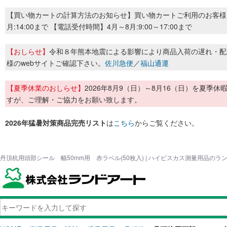
【買い物カートの計算方法のお知らせ】買い物カートご利用のお客様
月:14:00まで 【電話受付時間】4月～8月:9:00～17:00まで
【おしらせ】
令和８年熊本地震による影響により商品入荷の遅れ・配
様のwebサイトご確認下さい。
佐川急便
／
福山通運
【夏季休業のおしらせ】
2026年8月9（日）～8月16（日）を夏
すが、ご理解・ご協力をお願い致します。
2026年猛暑対策商品完売リスト
は
こちら
からご覧ください。
丹頂杭用頭部シール 幅50mm用 赤ラベル(50枚入) | ハイビスカス測量用品のラ