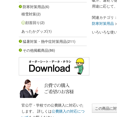
吸汗、速乾で
用途に応じて
防寒対策用品
(6)
積雪対策
(2)
関連カテゴリ
顔首回り
(2)
防寒対策用品
あったかグッズ
(1)
いろいろな使
猛暑対策・熱中症対策用品
(211)
その他掲載商品
(86)
官公庁・学校での公費購入に対応いた
この商品に対
します。 詳しくは
公費購入の対応につ