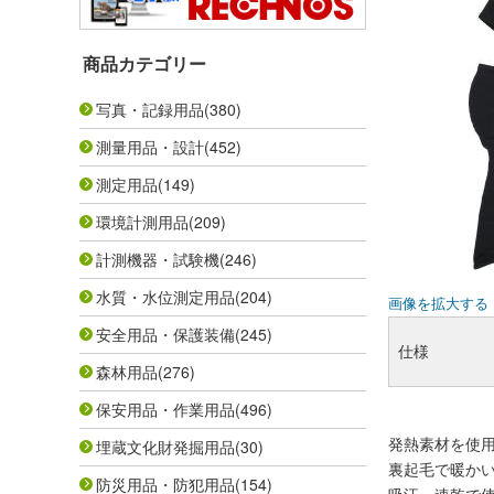
商品カテゴリー
写真・記録用品
(380)
測量用品・設計
(452)
測定用品
(149)
環境計測用品
(209)
計測機器・試験機
(246)
水質・水位測定用品
(204)
画像を拡大する
安全用品・保護装備
(245)
仕様
森林用品
(276)
保安用品・作業用品
(496)
発熱素材を使
埋蔵文化財発掘用品
(30)
裏起毛で暖か
防災用品・防犯用品
(154)