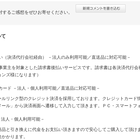
対するご感想をぜひお寄せください。
いて
い（決済代行会社経由） －法人のみ利用可能／直送品に対応可能－
人事業主を対象とした請求書後払いサービスです。請求書は各決済代行会
ョンズ様になります）
カード －法人・個人利用可能／直送品に対応可能－
ールリンク型のクレジット決済を採用しております。クレジットカード
メール」から決済画面へ遷移して入力して頂きます。ＰＣ・スマートフ
－法人・個人利用可能－
商品と引き換えに代金をお支払い頂きますので安心してご購入して頂けま
途かかります。