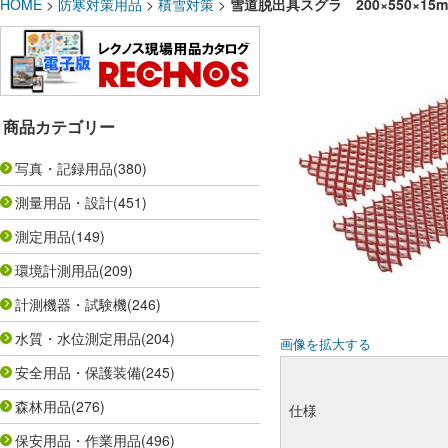
HOME
>
防寒対策用品
>
積雪対策
>
雪道脱出具スグラ 200×550×15
商品カテゴリー
写真・記録用品
(380)
測量用品・設計
(451)
測定用品
(149)
環境計測用品
(209)
計測機器・試験機
(246)
水質・水位測定用品
(204)
画像を拡大する
安全用品・保護装備
(245)
森林用品
(276)
仕様
保安用品・作業用品
(496)