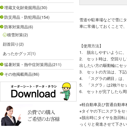
埋蔵文化財発掘用品
(30)
防災用品・防犯用品
(154)
雪道や駐車場などで雪にタ
車に常備しておくことで、
防寒対策用品
(6)
積雪対策
(2)
顔首回り
(2)
【使用方法】
1. 脱出しやすいように
あったかグッズ
(1)
2. セット時は、空回り
猛暑対策・熱中症対策用品
(211)
出したい方の駆動輪にセッ
3. セットの方法は、下
その他掲載商品
(86)
4. 「スグラの網目」は
5. 「スグラ」は2枚/
6. セットが完了したら
※軽自動車及び普通自動車
※タイヤの下にスグラをセ
※脱出時にタイヤを急回転
っくりと発進させて下さい